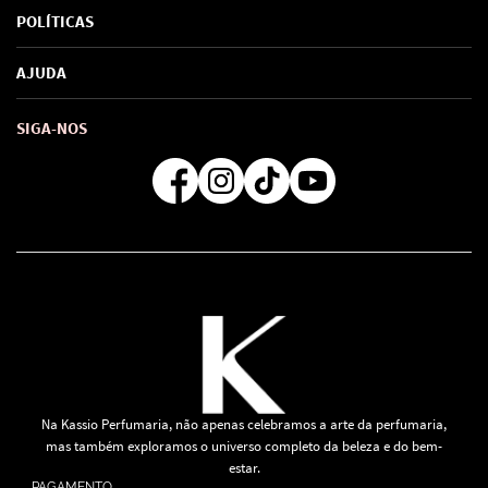
Sobre Nós
POLÍTICAS
Marcas
Política de Privacidade
AJUDA
SAC de marcas
Troca e Devoluções
Como comprar
Atendimento
Consultoras Loja Física
Formas de Pagamento
SIGA-NOS
Regra de Frete Grátis
Na Kassio Perfumaria, não apenas celebramos a arte da perfumaria,
mas também exploramos o universo completo da beleza e do bem-
estar.
PAGAMENTO