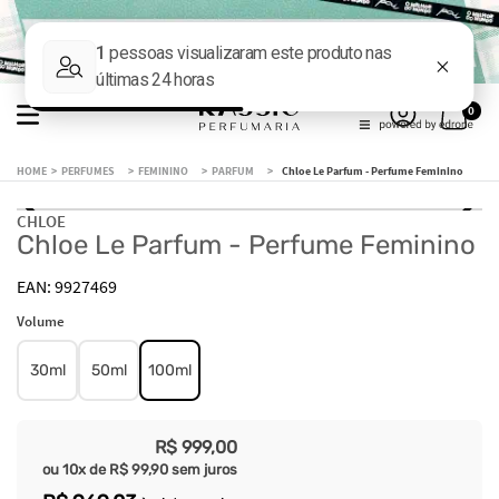
0
PERFUMES
FEMININO
PARFUM
Chloe Le Parfum - Perfume Feminino
CHLOE
Chloe Le Parfum - Perfume Feminino
9927469
Volume
30ml
50ml
100ml
R$
999
,
00
ou
10
x de
R$
99
,
90
sem juros