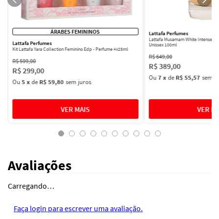
ÁRABES FEMININOS
Lattafa Perfumes
Lattafa Musamam White Intense Ea
Lattafa Perfumes
Unissex 100ml
Kit Lattafa Yara Collection Feminino Edp - Perfume 4x25ml
R$
649
,
00
R$
599
,
00
R$
389
,
00
R$
299
,
00
Ou
7
x
de
R$ 55,57
sem ju
Ou
5
x
de
R$ 59,80
sem juros
Avaliações
Carregando…
Faça login para escrever uma avaliação.