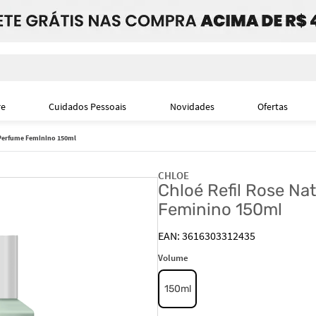
i
re
Cuidados Pessoais
Novidades
Ofertas
- Perfume Feminino 150ml
CHLOE
Chloé Refil Rose Na
Feminino 150ml
3616303312435
Volume
150ml