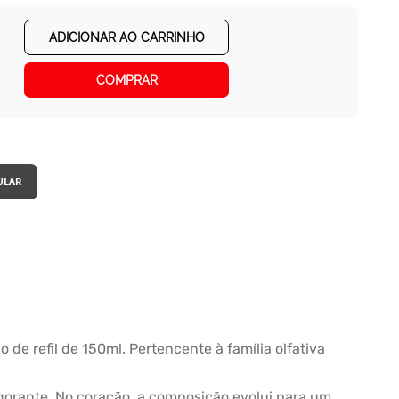
ADICIONAR AO CARRINHO
COMPRAR
 de refil de 150ml. Pertencente à família olfativa
igorante. No coração, a composição evolui para um