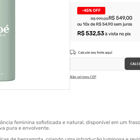
-
45%
OFF
R$
549
,
00
R$
999
,
00
ou
10
x de
R$
54
,
90
sem juros
R$
532
,
53
à vista no pix
Não sei meu CEP
ncia feminina sofisticada e natural, disponível em um frasco
iva pura e envolvente.
ricas de bergamota, criando uma introdução luminosa e rev