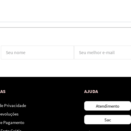
*Ao concluir você aceitará nossos
termos de uso
e
política de privacidade.
CAS
AJUDA
 de Privacidade
Atendimento
Devoluções
Sac
de Pagamento
Frete Grátis