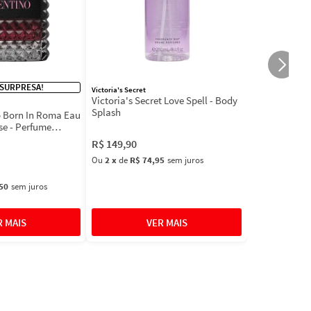
 SURPRESA!
Victoria's Secret
Victoria's Secret Love Spell - Body
Splash
 Born In Roma Eau
se - Perfume
R$
149
,
90
Ou
2
x
de
R$ 74,95
sem juros
50
sem juros