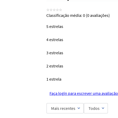
☆
☆
☆
☆
☆
Classificação média: 0
(0 avaliações)
5 estrelas
4 estrelas
3 estrelas
2 estrelas
1 estrela
Faça login para escrever uma avaliação
Mais recentes
Todos