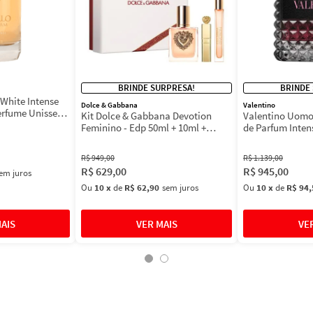
BRINDE SURPRESA!
BRINDE
White Intense
Dolce & Gabbana
Valentino
erfume Unissex
Kit Dolce & Gabbana Devotion
Valentino Uomo
Feminino - Edp 50ml + 10ml +
de Parfum Inten
Máscara 3ml
Masculino
R$
949
,
00
R$
1
.
139
,
00
R$
629
,
00
R$
945
,
00
em juros
Ou
10
x
de
R$ 62,90
sem juros
Ou
10
x
de
R$ 94,