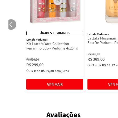
ÁRABES FEMININOS
Lattafa Perfumes
Lattafa Musamam 
Lattafa Perfumes
Eau De Parfum - P
Kit Lattafa Yara Collection
100ml
Feminino Edp - Perfume 4x25ml
R$
649
,
00
R$
389
,
00
R$
599
,
00
R$
299
,
00
Ou
7
x
de
R$ 55,57
s
Ou
5
x
de
R$ 59,80
sem juros
Avaliações