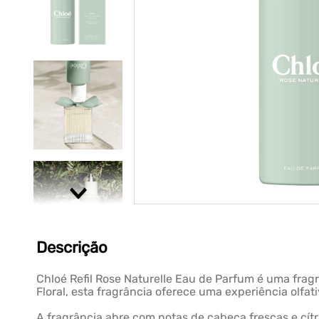
Descrição
Chloé Refil Rose Naturelle Eau de Parfum é uma fragrâ
Floral, esta fragrância oferece uma experiência olfat
A fragrância abre com notas de cabeça frescas e cít