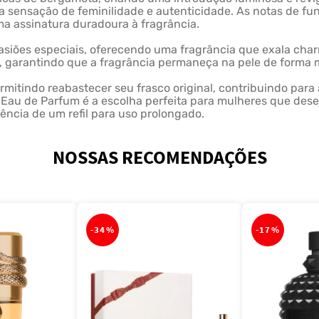
ma sensação de feminilidade e autenticidade. As notas de 
a assinatura duradoura à fragrância.
e ocasiões especiais, oferecendo uma fragrância que exala c
e, garantindo que a fragrância permaneça na pele de forma 
 permitindo reabastecer seu frasco original, contribuindo p
e Eau de Parfum é a escolha perfeita para mulheres que des
ência de um refil para uso prolongado.
NOSSAS RECOMENDAÇÕES
-
34%
-
17%