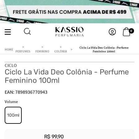
0
Ciclo La Vida Deo Colônia - Perfume
PERFUMES
FEMININO
COLÔNIA
Feminino 100ml
CICLO
Ciclo La Vida Deo Colônia - Perfume
Feminino 100ml
7898936770943
Volume
100ml
R$
99
,
90