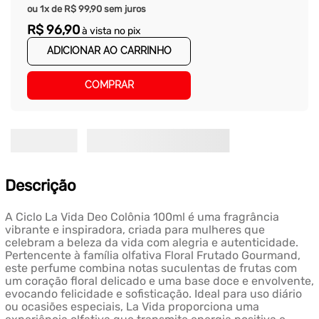
ou
1
x de
R$
99
,
90
sem juros
R$
96
,
90
à vista no pix
ADICIONAR AO CARRINHO
COMPRAR
Descrição
A Ciclo La Vida Deo Colônia 100ml é uma fragrância
vibrante e inspiradora, criada para mulheres que
celebram a beleza da vida com alegria e autenticidade.
Pertencente à família olfativa Floral Frutado Gourmand,
este perfume combina notas suculentas de frutas com
um coração floral delicado e uma base doce e envolvente,
evocando felicidade e sofisticação. Ideal para uso diário
ou ocasiões especiais, La Vida proporciona uma