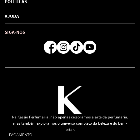
POLÍTICAS
Marcas
Política de Privacidade
AJUDA
SAC de marcas
Troca e Devoluções
Como comprar
Atendimento
Consultoras Loja Física
Formas de Pagamento
SIGA-NOS
Regra de Frete Grátis
Na Kassio Perfumaria, não apenas celebramos a arte da perfumaria,
mas também exploramos o universo completo da beleza e do bem-
estar.
PAGAMENTO