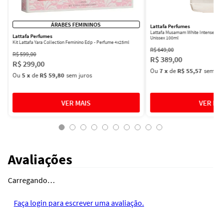
ÁRABES FEMININOS
Lattafa Perfumes
Lattafa Musamam White Intense Ea
Lattafa Perfumes
Unissex 100ml
Kit Lattafa Yara Collection Feminino Edp - Perfume 4x25ml
R$
649
,
00
R$
599
,
00
R$
389
,
00
R$
299
,
00
Ou
7
x
de
R$ 55,57
sem ju
Ou
5
x
de
R$ 59,80
sem juros
Avaliações
Carregando…
Faça login para escrever uma avaliação.