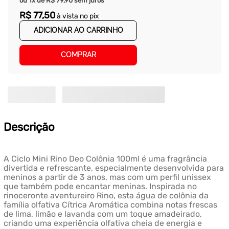
ou
1
x de
R$
79
,
90
sem juros
R$
77
,
50
à vista no pix
ADICIONAR AO CARRINHO
COMPRAR
Descrição
A Ciclo Mini Rino Deo Colônia 100ml é uma fragrância
divertida e refrescante, especialmente desenvolvida para
meninos a partir de 3 anos, mas com um perfil unissex
que também pode encantar meninas. Inspirada no
rinoceronte aventureiro Rino, esta água de colônia da
família olfativa Cítrica Aromática combina notas frescas
de lima, limão e lavanda com um toque amadeirado,
criando uma experiência olfativa cheia de energia e