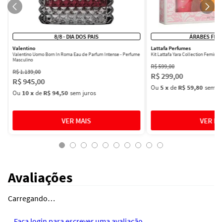
8/8 - DIA DOS PAIS
ÁRABES FEM
Valentino
Lattafa Perfumes
Valentino Uomo Born In Roma Eau de Parfum Intense - Perfume
Kit Lattafa Yara Collection Femini
Masculino
R$
599
,
00
R$
1
.
139
,
00
R$
299
,
00
R$
945
,
00
Ou
5
x
de
R$ 59,80
sem ju
Ou
10
x
de
R$ 94,50
sem juros
Avaliações
Carregando…
Faça login para escrever uma avaliação.