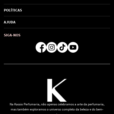
Sobre Nós
POLÍTICAS
Marcas
Política de Privacidade
AJUDA
SAC de marcas
Troca e Devoluções
Como comprar
Atendimento
Consultoras Loja Física
Formas de Pagamento
SIGA-NOS
Regra de Frete Grátis
Na Kassio Perfumaria, não apenas celebramos a arte da perfumaria,
mas também exploramos o universo completo da beleza e do bem-