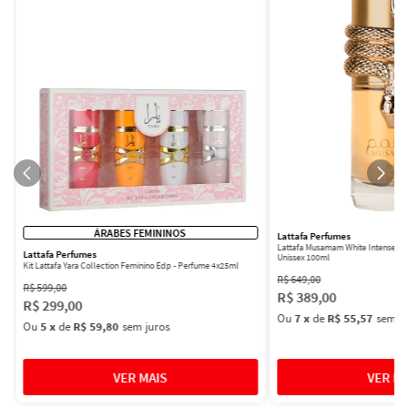
ÁRABES FEMININOS
Lattafa Perfumes
Lattafa Musamam White Intense Ea
Lattafa Perfumes
Unissex 100ml
Kit Lattafa Yara Collection Feminino Edp - Perfume 4x25ml
R$
649
,
00
R$
599
,
00
R$
389
,
00
R$
299
,
00
Ou
7
x
de
R$ 55,57
sem ju
Ou
5
x
de
R$ 59,80
sem juros