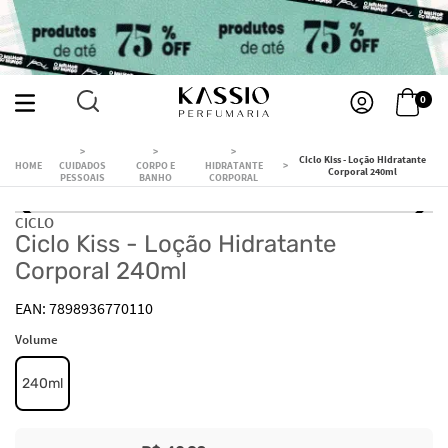
0
Ciclo Kiss - Loção Hidratante
CUIDADOS
CORPO E
HIDRATANTE
Corporal 240ml
PESSOAIS
BANHO
CORPORAL
CICLO
Ciclo Kiss - Loção Hidratante
Corporal 240ml
7898936770110
Volume
240ml