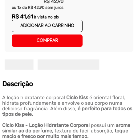
R$
42
,
90
ou
1
x de
R$
42
,
90
sem juros
R$
41
,
61
à vista no pix
ADICIONAR AO CARRINHO
COMPRAR
Descrição
A loção hidratante corporal
Ciclo Kiss
é oriental floral,
hidrata profundamente e envolve o seu corpo numa
deliciosa fragrância. Além disso,
é perfeito para todos os
tipos de pele.
Ciclo Kiss - Loção Hidratante Corporal
possui um
aroma
similar ao do perfume,
textura de fácil absorção,
toque
macio e fresco por muito mais tempo.