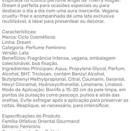
Inspirada no icônico perfume Angel de Thierry Mugler,
Dream é perfeita para ocasiões especiais ou para
destacar o dia a dia com uma aura marcante. Vegana,
cruelty-free e acompanhada de uma lata exclusiva
reutilizável, é ideal para presentear ou decorar.
Características:
Marca: Ciclo Cosméticos
Linha: Dream
Categoria: Perfume Feminino
Versão: Lata
Benefícios: Fragrância intensa, vegana, embalagem
colecionável, boa fixação.
Ingredientes Principais: Aqua, Propylene Glycol, Parfum,
Alcohol, BHT, Triclosan, contém Benzyl Alcohol,
Butylphenyl Methylpropional, Citral, Coumarin, Geraniol,
Hexyl Cinnamal, Hydroxycitronellal, Limonene, Linalool.
Modo de Aplicação: Borrife a 15-20 cm da pele limpa, em
pontos de pulsação como pescoço, pulsos e atrás das
orelhas. Evite esfregar após a aplicação para preservar as
notas. Reaplique, se necessário, para intensificar.
Especificações do Produto
Família Olfativa: Oriental Gourmand
Gênero: Feminino