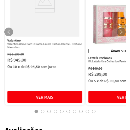
Valentino
Valentino Uomo Born In Roma Eau de Parfum Intense - Perfume
Masculino
ÁRABES FEM
R$
1
.
139
,
00
Lattafa Perfumes
R$
945
,
00
Kit Lattafa Yara Collection Femini
Ou
10
x
de
R$ 94,50
sem juros
R$
599
,
00
R$
299
,
00
Ou
5
x
de
R$ 59,80
sem ju