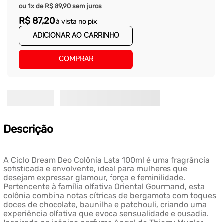
ou
1
x de
R$
89
,
90
sem juros
R$
87
,
20
à vista no pix
ADICIONAR AO CARRINHO
COMPRAR
Descrição
A Ciclo Dream Deo Colônia Lata 100ml é uma fragrância
sofisticada e envolvente, ideal para mulheres que
desejam expressar glamour, força e feminilidade.
Pertencente à família olfativa Oriental Gourmand, esta
colônia combina notas cítricas de bergamota com toques
doces de chocolate, baunilha e patchouli, criando uma
experiência olfativa que evoca sensualidade e ousadia.