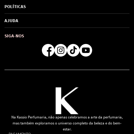
Sobre Nós
POLÍTICAS
Marcas
Política de Privacidade
AJUDA
SAC de marcas
Troca e Devoluções
Como comprar
Atendimento
Consultoras Loja Física
Formas de Pagamento
SIGA-NOS
Regra de Frete Grátis
Na Kassio Perfumaria, não apenas celebramos a arte da perfumaria,
mas também exploramos o universo completo da beleza e do bem-
estar.