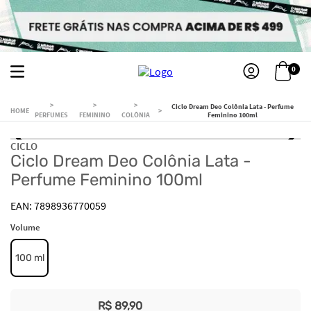
0
Ciclo Dream Deo Colônia Lata - Perfume
PERFUMES
FEMININO
COLÔNIA
Feminino 100ml
CICLO
Ciclo Dream Deo Colônia Lata -
Perfume Feminino 100ml
7898936770059
Volume
100 ml
R$
89
,
90