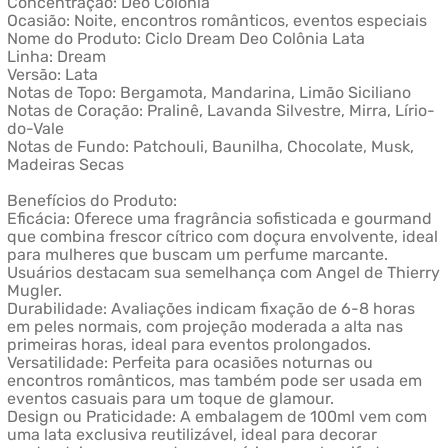
Concentração: Deo Colônia
Ocasião: Noite, encontros românticos, eventos especiais
Nome do Produto: Ciclo Dream Deo Colônia Lata
Linha: Dream
Versão: Lata
Notas de Topo: Bergamota, Mandarina, Limão Siciliano
Notas de Coração: Pralinê, Lavanda Silvestre, Mirra, Lírio-
do-Vale
Notas de Fundo: Patchouli, Baunilha, Chocolate, Musk,
Madeiras Secas
Benefícios do Produto:
Eficácia: Oferece uma fragrância sofisticada e gourmand
que combina frescor cítrico com doçura envolvente, ideal
para mulheres que buscam um perfume marcante.
Usuários destacam sua semelhança com Angel de Thierry
Mugler.
Durabilidade: Avaliações indicam fixação de 6-8 horas
em peles normais, com projeção moderada a alta nas
primeiras horas, ideal para eventos prolongados.
Versatilidade: Perfeita para ocasiões noturnas ou
encontros românticos, mas também pode ser usada em
eventos casuais para um toque de glamour.
Design ou Praticidade: A embalagem de 100ml vem com
uma lata exclusiva reutilizável, ideal para decorar