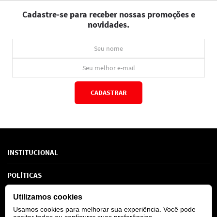
Cadastre-se para receber nossas promoções e
novidades.
CADASTRAR
*Ao concluir você aceitará nossos
termos de uso
e
política de privacidade.
INSTITUCIONAL
Sobre Nós
POLÍTICAS
Marcas
Política de Privacidade
Utilizamos cookies
AJUDA
SAC de marcas
Troca e Devoluções
Usamos cookies para melhorar sua experiência. Você pode
Como comprar