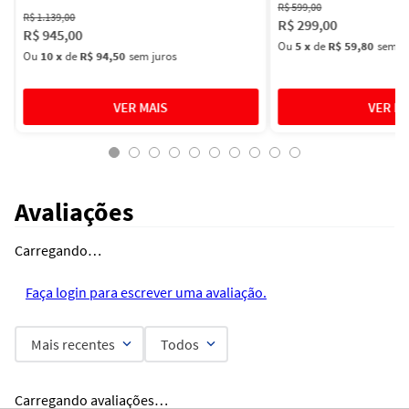
R$
599
,
00
R$
1
.
139
,
00
R$
299
,
00
R$
945
,
00
Ou
5
x
de
R$ 59,80
sem ju
Ou
10
x
de
R$ 94,50
sem juros
Avaliações
Carregando…
Faça login para escrever uma avaliação.
Mais recentes
Todos
Carregando avaliações…