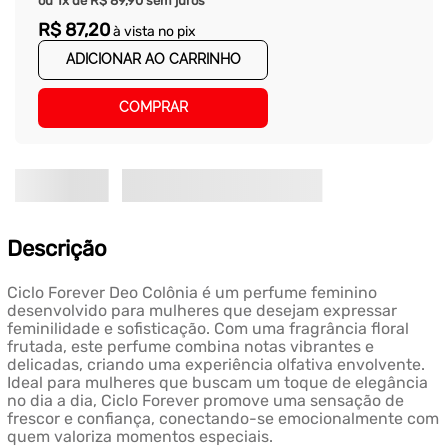
ou
1
x de
R$
89
,
90
sem juros
R$
87
,
20
à vista no pix
ADICIONAR AO CARRINHO
COMPRAR
Descrição
Ciclo Forever Deo Colônia é um perfume feminino
desenvolvido para mulheres que desejam expressar
feminilidade e sofisticação. Com uma fragrância floral
frutada, este perfume combina notas vibrantes e
delicadas, criando uma experiência olfativa envolvente.
Ideal para mulheres que buscam um toque de elegância
no dia a dia, Ciclo Forever promove uma sensação de
frescor e confiança, conectando-se emocionalmente com
quem valoriza momentos especiais.