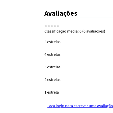
Avaliações
☆
☆
☆
☆
☆
Classificação média: 0
(0 avaliações)
5 estrelas
4 estrelas
3 estrelas
2 estrelas
1 estrela
Faça login para escrever uma avaliação