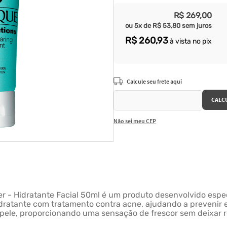
R$
269
,
00
ou
5
x de
R$
53
,
80
sem juros
R$
260
,
93
à vista no pix
Não sei meu CEP
zer - Hidratante Facial 50ml é um produto desenvolvido esp
idratante com tratamento contra acne, ajudando a prevenir 
a pele, proporcionando uma sensação de frescor sem deixar r