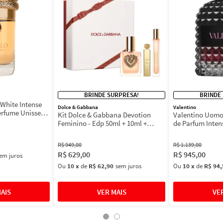
BRINDE SURPRESA!
BRINDE
White Intense
Dolce & Gabbana
Valentino
erfume Unissex
Kit Dolce & Gabbana Devotion
Valentino Uomo
Feminino - Edp 50ml + 10ml +
de Parfum Inten
Máscara 3ml
Masculino
R$
949
,
00
R$
1
.
139
,
00
R$
629
,
00
R$
945
,
00
em juros
Ou
10
x
de
R$ 62,90
sem juros
Ou
10
x
de
R$ 94,