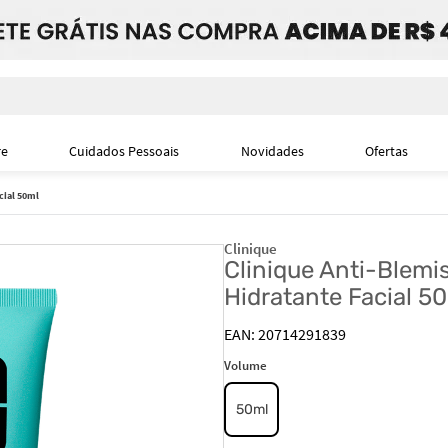
i
re
Cuidados Pessoais
Novidades
Ofertas
cial 50ml
Clinique
Clinique Anti-Blemis
Hidratante Facial 5
20714291839
Volume
50ml