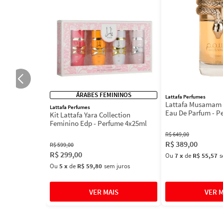
ÁRABES FEMININOS
Lattafa Perfumes
Lattafa Musamam 
Lattafa Perfumes
Eau De Parfum - P
Kit Lattafa Yara Collection
100ml
Feminino Edp - Perfume 4x25ml
R$
649
,
00
R$
389
,
00
R$
599
,
00
R$
299
,
00
Ou
7
x
de
R$ 55,57
s
Ou
5
x
de
R$ 59,80
sem juros