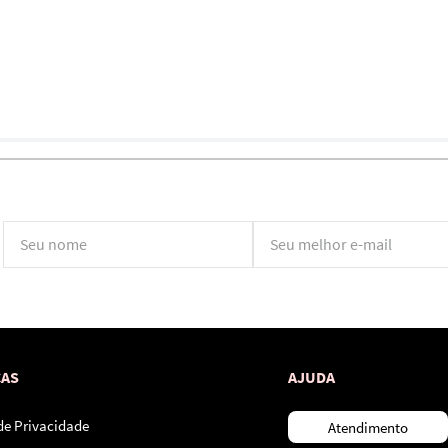
*Ao concluir você aceitará nossos
termos de uso
e
política de privacidade.
CAS
AJUDA
 de Privacidade
Atendimento