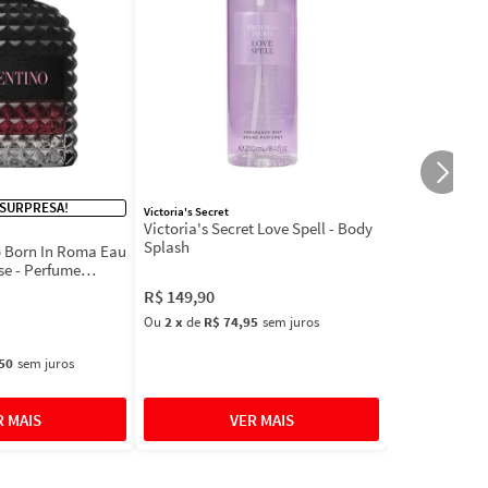
 SURPRESA!
Victoria's Secret
Victoria's Secret Love Spell - Body
Splash
 Born In Roma Eau
se - Perfume
R$
149
,
90
Ou
2
x
de
R$ 74,95
sem juros
50
sem juros