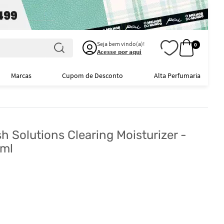
Seja bem vindo(a)!
0
Acesse por aqui
Marcas
Cupom de Desconto
Alta Perfumaria
h Solutions Clearing Moisturizer -
0ml