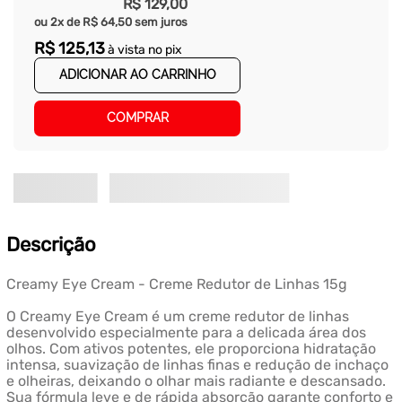
R$
129
,
00
ou
2
x de
R$
64
,
50
sem juros
R$
125
,
13
à vista no pix
ADICIONAR AO CARRINHO
COMPRAR
Descrição
Creamy Eye Cream - Creme Redutor de Linhas 15g
O Creamy Eye Cream é um creme redutor de linhas
desenvolvido especialmente para a delicada área dos
olhos. Com ativos potentes, ele proporciona hidratação
intensa, suavização de linhas finas e redução de inchaço
e olheiras, deixando o olhar mais radiante e descansado.
Sua fórmula leve e de rápida absorção garante conforto e