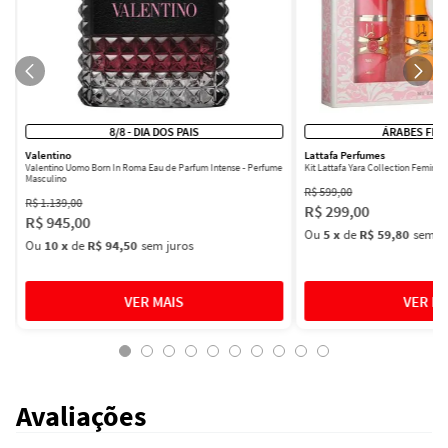
8/8 - DIA DOS PAIS
ÁRABES FEM
Valentino
Lattafa Perfumes
Valentino Uomo Born In Roma Eau de Parfum Intense - Perfume
Kit Lattafa Yara Collection Femini
Masculino
R$
599
,
00
R$
1
.
139
,
00
R$
299
,
00
R$
945
,
00
Ou
5
x
de
R$ 59,80
sem ju
Ou
10
x
de
R$ 94,50
sem juros
Avaliações