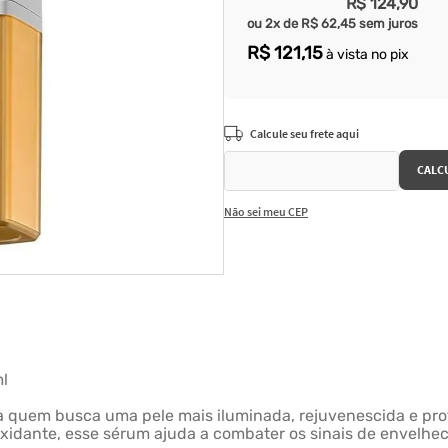
R$
124
,
90
ou
2
x de
R$
62
,
45
sem juros
R$
121
,
15
à vista no pix
Não sei meu CEP
ml
ra quem busca uma pele mais iluminada, rejuvenescida e pro
xidante, esse sérum ajuda a combater os sinais de envelhe