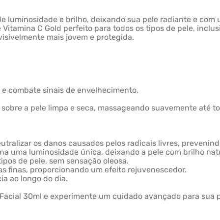
de luminosidade e brilho, deixando sua pele radiante e com 
itamina C Gold perfeito para todos os tipos de pele, inclusi
visivelmente mais jovem e protegida.
le e combate sinais de envelhecimento.
sobre a pele limpa e seca, massageando suavemente até tota
utralizar os danos causados pelos radicais livres, preveni
na uma luminosidade única, deixando a pele com brilho natu
tipos de pele, sem sensação oleosa.
s finas, proporcionando um efeito rejuvenescedor.
a ao longo do dia.
Facial 30ml e experimente um cuidado avançado para sua p