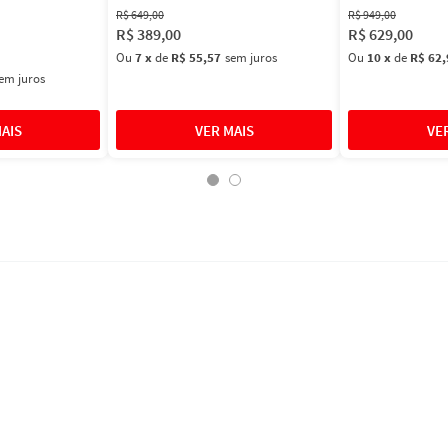
R$
649
,
00
R$
949
,
00
R$
389
,
00
R$
629
,
00
Ou
7
x
de
R$ 55,57
sem juros
Ou
10
x
de
R$ 62,
em juros