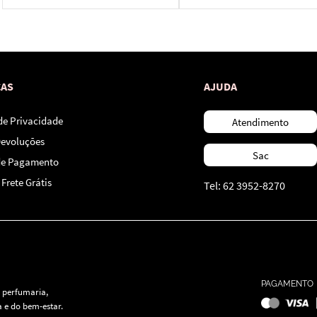
*Ao concluir você aceitará nossos
termos de uso
e
política de privacidade.
CAS
AJUDA
 de Privacidade
Atendimento
Devoluções
Sac
de Pagamento
Frete Grátis
Tel: 62 3952-8270
PAGAMENTO
 perfumaria,
 e do bem-estar.