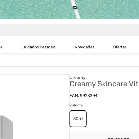
i
re
Cuidados Pessoais
Novidades
Ofertas
Creamy
Creamy Skincare Vit
9923394
Volume
30ml