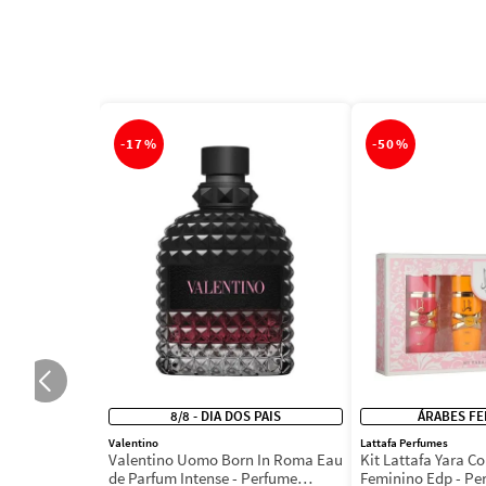
-
17%
-
50%
8/8 - DIA DOS PAIS
ÁRABES FE
Valentino
Lattafa Perfumes
Valentino Uomo Born In Roma Eau
Kit Lattafa Yara Co
de Parfum Intense - Perfume
Feminino Edp - Pe