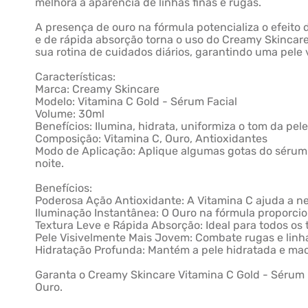
melhora a aparência de linhas finas e rugas.
A presença de ouro na fórmula potencializa o efeito 
e de rápida absorção torna o uso do Creamy Skincare V
sua rotina de cuidados diários, garantindo uma pele 
Características:
Marca: Creamy Skincare
Modelo: Vitamina C Gold - Sérum Facial
Volume: 30ml
Benefícios: Ilumina, hidrata, uniformiza o tom da pe
Composição: Vitamina C, Ouro, Antioxidantes
Modo de Aplicação: Aplique algumas gotas do sérum 
noite.
Benefícios:
Poderosa Ação Antioxidante: A Vitamina C ajuda a ne
Iluminação Instantânea: O Ouro na fórmula proporcio
Textura Leve e Rápida Absorção: Ideal para todos os 
Pele Visivelmente Mais Jovem: Combate rugas e linha
Hidratação Profunda: Mantém a pele hidratada e maci
Garanta o Creamy Skincare Vitamina C Gold - Sérum 
Ouro.