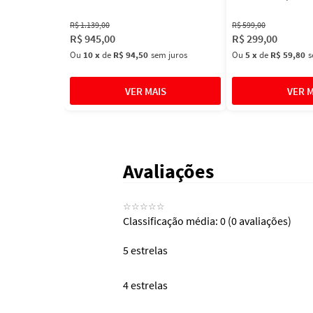
Masculino
R$
1
.
139
,
00
R$
599
,
00
R$
945
,
00
R$
299
,
00
Ou
10
x
de
R$ 94,50
sem juros
Ou
5
x
de
R$ 59,80
s
Avaliações
☆
☆
☆
☆
☆
Classificação média: 0
(0 avaliações)
5 estrelas
4 estrelas