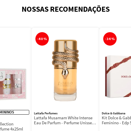
NOSSAS RECOMENDAÇÕES
-
40%
-
34%
MININOS
Lattafa Perfumes
Dolce & Gabbana
Lattafa Musamam White Intense
Kit Dolce & Ga
Eau De Parfum - Perfume Unissex
Feminino - Edp 
llection
100ml
Máscara 3ml
rfume 4x25ml