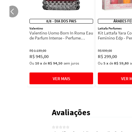
8/8 - DIA DOS PAIS
ÁRABES FE
Valentino
Lattafa Perfumes
Valentino Uomo Born In Roma Eau
Kit Lattafa Yara Co
de Parfum Intense - Perfume
Feminino Edp - Pe
Masculino
R$
1
.
139
,
00
R$
599
,
00
R$
945
,
00
R$
299
,
00
Ou
10
x
de
R$ 94,50
sem juros
Ou
5
x
de
R$ 59,80
s
Avaliações
☆
☆
☆
☆
☆