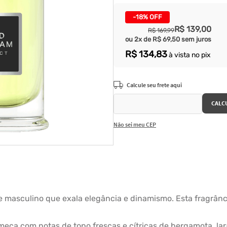
-
18%
OFF
R$
139
,
00
R$
169
,
99
ou
2
x de
R$
69
,
50
sem juros
R$
134
,
83
à vista no pix
Não sei meu CEP
 masculino que exala elegância e dinamismo. Esta fragrânc
meça com notas de topo frescas e cítricas de bergamota, l