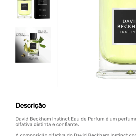
Descrição
David Beckham Instinct Eau de Parfum é um perfume
olfativa distinta e confiante.
A composição olfativa do David Beckham Instinct co