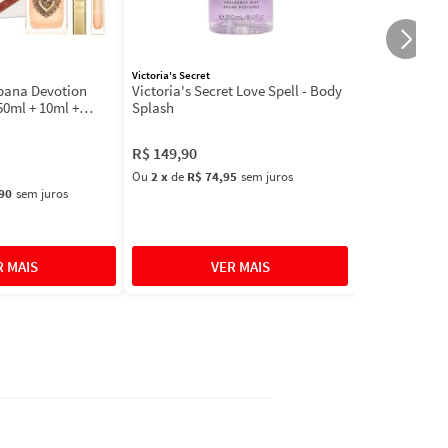
Victoria's Secret
bbana Devotion
Victoria's Secret Love Spell - Body
50ml + 10ml +
Splash
R$
149
,
90
Ou
2
x
de
R$ 74,95
sem juros
90
sem juros