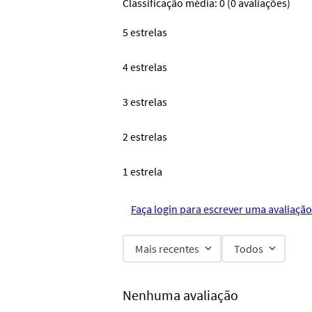
Classificação média: 0
(0 avaliações)
5 estrelas
4 estrelas
3 estrelas
2 estrelas
1 estrela
Faça login para escrever uma avaliação
Mais recentes
Todos
Nenhuma avaliação