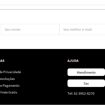
*Ao concluir você aceitará nossos
termos de uso
e
política de privacidade.
CAS
AJUDA
 de Privacidade
Atendimento
Devoluções
Sac
de Pagamento
Frete Grátis
Tel: 62 3952-8270