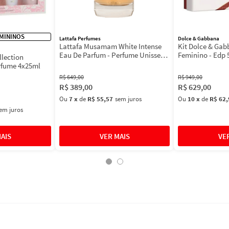
MININOS
Lattafa Perfumes
Dolce & Gabbana
Lattafa Musamam White Intense
Kit Dolce & Ga
Eau De Parfum - Perfume Unissex
Feminino - Edp 
llection
100ml
Máscara 3ml
rfume 4x25ml
R$
649
,
00
R$
949
,
00
R$
389
,
00
R$
629
,
00
Ou
7
x
de
R$ 55,57
sem juros
Ou
10
x
de
R$ 62,
em juros