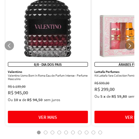
8/8 - DIA DOS PAIS
ÁRABES FEM
Valentino
Lattafa Perfumes
Valentino Uomo Born In Roma Eau de Parfum Intense - Perfume
Kit Lattafa Yara Collection Femini
Masculino
R$
599
,
00
R$
1
.
139
,
00
R$
299
,
00
R$
945
,
00
Ou
5
x
de
R$ 59,80
sem ju
Ou
10
x
de
R$ 94,50
sem juros