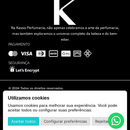
Na Kassio Perfumaria, não apenas celebramos a arte da perfumaria,
mas também exploramos o universo completo da beleza e do bem-
estar.
PAGAMENTO
SEGURANÇA
© 2024 Todos os direitos reservados.
KASSIO MOREIRA GRANADO LTDA | CNPJ: 11.647.490/0001-39
Rua Tapajós n° 481- Edifício B&B Business - 7° Andar - Vila Brasília -
Utilizamos cookies
Goiânia - GO
Usamos cookies para melhorar sua experiência. Você pode
aceitar todos ou configurar suas preferências.
POWERED BY
DEVELOPED BY
Aceitar todos
Configurar preferências
Rejeitar