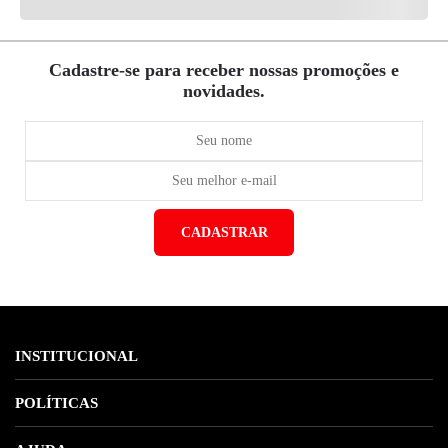
Cadastre-se para receber nossas promoções e
novidades.
CADASTRAR
*Ao concluir você aceitará nossos
termos de uso
e
política de privacidade.
INSTITUCIONAL
Sobre Nós
POLÍTICAS
Marcas
Política de Privacidade