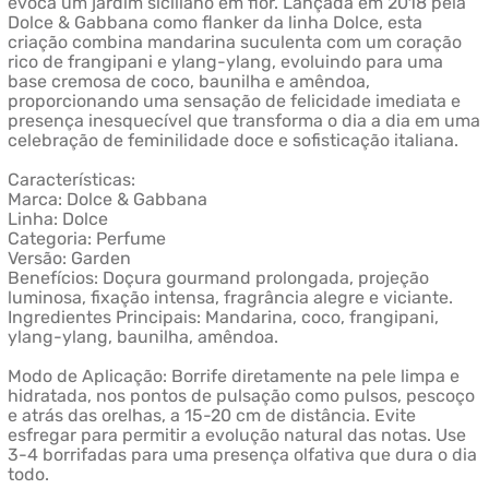
evoca um jardim siciliano em flor. Lançada em 2018 pela
Dolce & Gabbana como flanker da linha Dolce, esta
criação combina mandarina suculenta com um coração
rico de frangipani e ylang-ylang, evoluindo para uma
base cremosa de coco, baunilha e amêndoa,
proporcionando uma sensação de felicidade imediata e
presença inesquecível que transforma o dia a dia em uma
celebração de feminilidade doce e sofisticação italiana.
Características:
Marca: Dolce & Gabbana
Linha: Dolce
Categoria: Perfume
Versão: Garden
Benefícios: Doçura gourmand prolongada, projeção
luminosa, fixação intensa, fragrância alegre e viciante.
Ingredientes Principais: Mandarina, coco, frangipani,
ylang-ylang, baunilha, amêndoa.
Modo de Aplicação: Borrife diretamente na pele limpa e
hidratada, nos pontos de pulsação como pulsos, pescoço
e atrás das orelhas, a 15-20 cm de distância. Evite
esfregar para permitir a evolução natural das notas. Use
3-4 borrifadas para uma presença olfativa que dura o dia
todo.