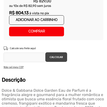
R$
829
,
00
ou
10
x de
R$
82
,
90
sem juros
R$
804
,
13
à vista no pix
ADICIONAR AO CARRINHO
COMPRAR
Não sei meu CEP
Descrição
Dolce & Gabbana Dolce Garden Eau de Parfum é a
fragrância alegre e gourmand para a mulher romântica e
otimista que busca uma essência floral frutado com coco
cremoso, frangipani exótico e mandarina fresca que