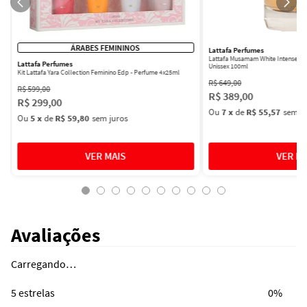
ÁRABES FEMININOS
Lattafa Perfumes
Lattafa Musamam White Intense Ea
Lattafa Perfumes
Unissex 100ml
Kit Lattafa Yara Collection Feminino Edp - Perfume 4x25ml
R$
649
,
00
R$
599
,
00
R$
389
,
00
R$
299
,
00
Ou
7
x
de
R$ 55,57
sem ju
Ou
5
x
de
R$ 59,80
sem juros
Avaliações
Carregando…
5 estrelas
0%