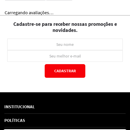
Carregando avaliações…
Cadastre-se para receber nossas promoções e
novidades.
CADASTRAR
*Ao concluir você aceitará nossos
termos de uso
e
política de privacidade.
INSTITUCIONAL
Sobre Nós
POLÍTICAS
Marcas