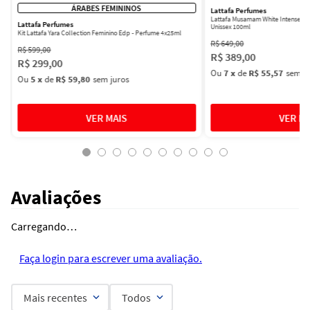
ÁRABES FEMININOS
Lattafa Perfumes
Lattafa Musamam White Intense Ea
Lattafa Perfumes
Unissex 100ml
Kit Lattafa Yara Collection Feminino Edp - Perfume 4x25ml
R$
649
,
00
R$
599
,
00
R$
389
,
00
R$
299
,
00
Ou
7
x
de
R$ 55,57
sem ju
Ou
5
x
de
R$ 59,80
sem juros
Avaliações
Carregando…
Faça login para escrever uma avaliação.
Mais recentes
Todos