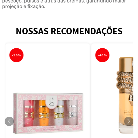
pescoço, pulsos e atrás das orelhas, garantindo maior
projeção e fixação.
NOSSAS RECOMENDAÇÕES
-
50%
-
40%