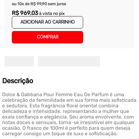
ou
10
x de
R$
99
,
90
sem juros
R$
969
,
03
à vista no pix
ADICIONAR AO CARRINHO
COMPRAR
Descrição
Dolce & Gabbana Pour Femme Eau De Parfum é uma
celebração da feminilidade em sua forma mais sofisticada
e sedutora. Esta fragrância floral oriental combina
delicadeza e intensidade, representando a mulher que
exala confiança e elegância. Seu aroma envolvente, com
notas doces e sensuais, torna-se irresistível em qualquer
ocasião. O frasco de 100ml é perfeito para quem deseja
carregar consigo um toque de luxo e sofisticação.