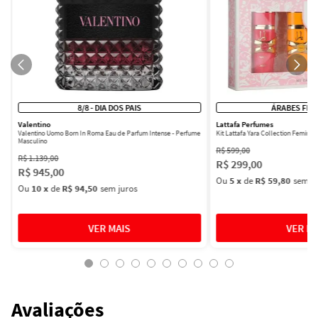
8/8 - DIA DOS PAIS
ÁRABES FEM
Valentino
Lattafa Perfumes
Valentino Uomo Born In Roma Eau de Parfum Intense - Perfume
Kit Lattafa Yara Collection Femini
Masculino
R$
599
,
00
R$
1
.
139
,
00
R$
299
,
00
R$
945
,
00
Ou
5
x
de
R$ 59,80
sem ju
Ou
10
x
de
R$ 94,50
sem juros
Avaliações