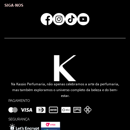
Atendimento
Consultoras Loja Física
Formas de Pagamento
SIGA-NOS
Regra de Frete Grátis
Na Kassio Perfumaria, não apenas celebramos a arte da perfumaria,
mas também exploramos o universo completo da beleza e do bem-
estar.
PAGAMENTO
SEGURANÇA