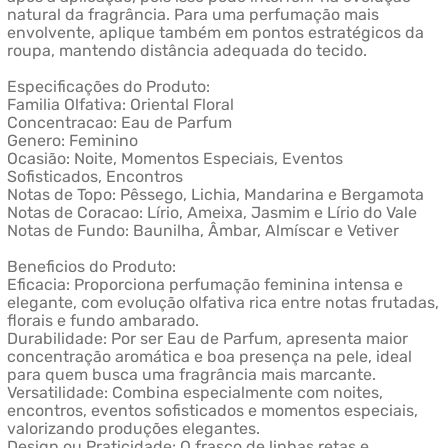
natural da fragrância. Para uma perfumação mais
envolvente, aplique também em pontos estratégicos da
roupa, mantendo distância adequada do tecido.
Especificações do Produto:
Familia Olfativa: Oriental Floral
Concentracao: Eau de Parfum
Genero: Feminino
Ocasião: Noite, Momentos Especiais, Eventos
Sofisticados, Encontros
Notas de Topo: Pêssego, Lichia, Mandarina e Bergamota
Notas de Coracao: Lírio, Ameixa, Jasmim e Lírio do Vale
Notas de Fundo: Baunilha, Âmbar, Almíscar e Vetiver
Beneficios do Produto:
Eficacia: Proporciona perfumação feminina intensa e
elegante, com evolução olfativa rica entre notas frutadas,
florais e fundo ambarado.
Durabilidade: Por ser Eau de Parfum, apresenta maior
concentração aromática e boa presença na pele, ideal
para quem busca uma fragrância mais marcante.
Versatilidade: Combina especialmente com noites,
encontros, eventos sofisticados e momentos especiais,
valorizando produções elegantes.
Design ou Praticidade: O frasco de linhas retas e