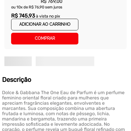
R$
769
,
00
ou
10
x de
R$
76
,
90
sem juros
R$
745
,
93
à vista no pix
ADICIONAR AO CARRINHO
COMPRAR
Descrição
Dolce & Gabbana The One Eau de Parfum é um perfume
feminino oriental floral criado para mulheres que
apreciam fragrâncias elegantes, envolventes e
marcantes. Sua composição combina uma abertura
frutada e luminosa, com notas de pêssego, lichia,
mandarina e bergamota, trazendo uma primeira
impressão sofisticada e levemente adocicada. No
coração, o perfume revela um buquê floral refinado com