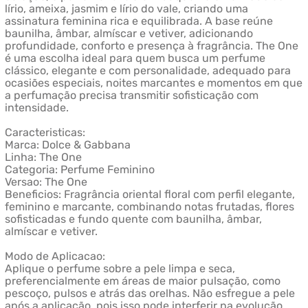
lírio, ameixa, jasmim e lírio do vale, criando uma
assinatura feminina rica e equilibrada. A base reúne
baunilha, âmbar, almíscar e vetiver, adicionando
profundidade, conforto e presença à fragrância. The One
é uma escolha ideal para quem busca um perfume
clássico, elegante e com personalidade, adequado para
ocasiões especiais, noites marcantes e momentos em que
a perfumação precisa transmitir sofisticação com
intensidade.
Caracteristicas:
Marca: Dolce & Gabbana
Linha: The One
Categoria: Perfume Feminino
Versao: The One
Beneficios: Fragrância oriental floral com perfil elegante,
feminino e marcante, combinando notas frutadas, flores
sofisticadas e fundo quente com baunilha, âmbar,
almíscar e vetiver.
Modo de Aplicacao:
Aplique o perfume sobre a pele limpa e seca,
preferencialmente em áreas de maior pulsação, como
pescoço, pulsos e atrás das orelhas. Não esfregue a pele
após a aplicação, pois isso pode interferir na evolução