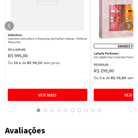
Valentino
Valentino Uomo Born In Roma Eau de Parfum Intense - Perfume
Masculino
ÁRABES FEM
R$
1
.
139
,
00
Lattafa Perfumes
R$
945
,
00
Kit Lattafa Yara Collection Femini
Ou
10
x
de
R$ 94,50
sem juros
R$
599
,
00
R$
299
,
00
Ou
5
x
de
R$ 59,80
sem ju
Avaliações