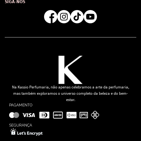
Formas de Pagamento
SIGA-NOS
Regra de Frete Grátis
Na Kassio Perfumaria, não apenas celebramos a arte da perfumaria,
mas também exploramos o universo completo da beleza e do bem-
estar.
PAGAMENTO
SEGURANÇA