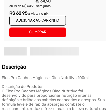
R$
64
,
90
ou
1
x de
R$
64
,
90
sem juros
R$
62
,
95
à vista no pix
ADICIONAR AO CARRINHO
COMPRAR
Descrição
Eico Pro Cachos Mágicos - Óleo Nutritivo 100ml
Descrição do Produto:
O Eico Pro Cachos Mágicos Óleo Nutritivo foi
desenvolvido para proporcionar nutrição intensa,
definição e brilho aos cabelos cacheados e crespos. Sua
fórmula leve e de rápida absorção combate o
ressecamento, reduz o frizz e realça a beleza natural dos