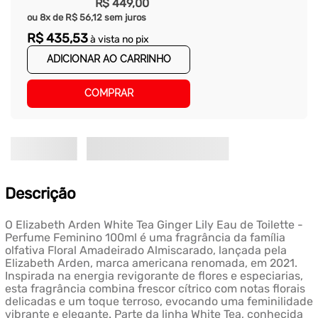
R$
449
,
00
ou
8
x de
R$
56
,
12
sem juros
R$
435
,
53
à vista no pix
ADICIONAR AO CARRINHO
COMPRAR
Descrição
O Elizabeth Arden White Tea Ginger Lily Eau de Toilette -
Perfume Feminino 100ml é uma fragrância da família
olfativa Floral Amadeirado Almiscarado, lançada pela
Elizabeth Arden, marca americana renomada, em 2021.
Inspirada na energia revigorante de flores e especiarias,
esta fragrância combina frescor cítrico com notas florais
delicadas e um toque terroso, evocando uma feminilidade
vibrante e elegante. Parte da linha White Tea, conhecida