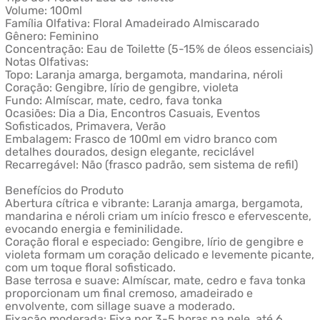
Volume: 100ml
Família Olfativa: Floral Amadeirado Almiscarado
Gênero: Feminino
Concentração: Eau de Toilette (5-15% de óleos essenciais)
Notas Olfativas:
Topo: Laranja amarga, bergamota, mandarina, néroli
Coração: Gengibre, lírio de gengibre, violeta
Fundo: Almíscar, mate, cedro, fava tonka
Ocasiões: Dia a Dia, Encontros Casuais, Eventos
Sofisticados, Primavera, Verão
Embalagem: Frasco de 100ml em vidro branco com
detalhes dourados, design elegante, reciclável
Recarregável: Não (frasco padrão, sem sistema de refil)
Benefícios do Produto
Abertura cítrica e vibrante: Laranja amarga, bergamota,
mandarina e néroli criam um início fresco e efervescente,
evocando energia e feminilidade.
Coração floral e especiado: Gengibre, lírio de gengibre e
violeta formam um coração delicado e levemente picante,
com um toque floral sofisticado.
Base terrosa e suave: Almíscar, mate, cedro e fava tonka
proporcionam um final cremoso, amadeirado e
envolvente, com sillage suave a moderado.
Fixação moderada: Fixa por 3-5 horas na pele, até 6