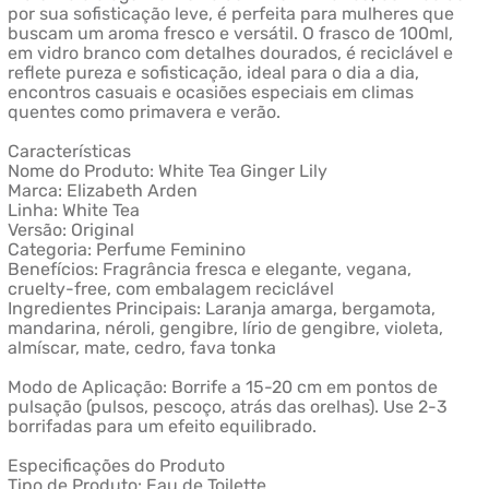
por sua sofisticação leve, é perfeita para mulheres que
buscam um aroma fresco e versátil. O frasco de 100ml,
em vidro branco com detalhes dourados, é reciclável e
reflete pureza e sofisticação, ideal para o dia a dia,
encontros casuais e ocasiões especiais em climas
quentes como primavera e verão.
Características
Nome do Produto: White Tea Ginger Lily
Marca: Elizabeth Arden
Linha: White Tea
Versão: Original
Categoria: Perfume Feminino
Benefícios: Fragrância fresca e elegante, vegana,
cruelty-free, com embalagem reciclável
Ingredientes Principais: Laranja amarga, bergamota,
mandarina, néroli, gengibre, lírio de gengibre, violeta,
almíscar, mate, cedro, fava tonka
Modo de Aplicação: Borrife a 15-20 cm em pontos de
pulsação (pulsos, pescoço, atrás das orelhas). Use 2-3
borrifadas para um efeito equilibrado.
Especificações do Produto
Tipo de Produto: Eau de Toilette