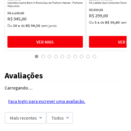
Valentino Uomo Born In Roma Eau de Parfum Intense - Perfume
Kit Lattafa Yara Collection Femini
Masculino
R$
599
,
00
R$
1
.
139
,
00
R$
299
,
00
R$
945
,
00
Ou
5
x
de
R$ 59,80
sem ju
Ou
10
x
de
R$ 94,50
sem juros
Avaliações
Carregando…
Faça login para escrever uma avaliação.
Mais recentes
Todos