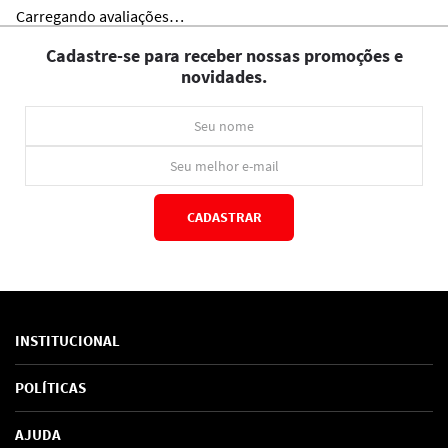
Carregando avaliações…
Cadastre-se para receber nossas promoções e
novidades.
CADASTRAR
*Ao concluir você aceitará nossos
termos de uso
e
política de privacidade.
INSTITUCIONAL
Sobre Nós
POLÍTICAS
Marcas
Política de Privacidade
AJUDA
SAC de marcas