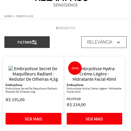
SENSCIENCE
EMBRYOLISSE
9
PRODUTOS
FILTRAR
RELEVÂNCIA
-
20%
Embryolisse
Embryolisse
Embryolisse Secret De Maquilleurs Radiant -
Embryolisse Hydra-Crème Légère - Hidratante
Redutor De Olheiras 4,5g
Facial 40ml
R$
195
,
00
R$
279
,
00
R$
224
,
00