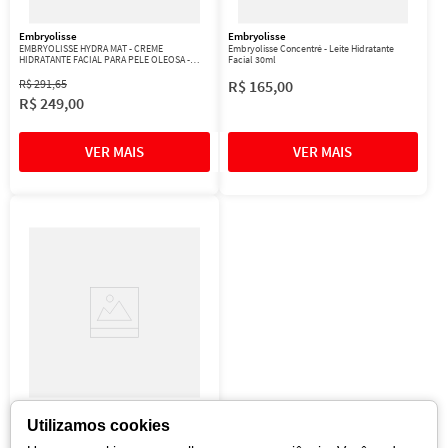
Embryolisse
Embryolisse
EMBRYOLISSE HYDRA MAT - CREME
Embryolisse Concentré - Leite Hidratante
HIDRATANTE FACIAL PARA PELE OLEOSA -
Facial 30ml
BISNAGA 40ML
R$
291
,
65
R$
165
,
00
R$
249
,
00
Embryolisse
Embryolisse Lait-Crème Fluide - Leite
Utilizamos cookies
Hidratante 75ml