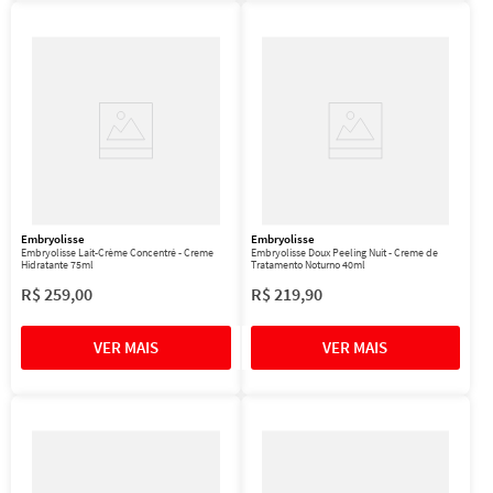
Embryolisse
Embryolisse
Embryolisse Lait-Crème Concentré - Creme
Embryolisse Doux Peeling Nuit - Creme de
Hidratante 75ml
Tratamento Noturno 40ml
R$
259
,
00
R$
219
,
90