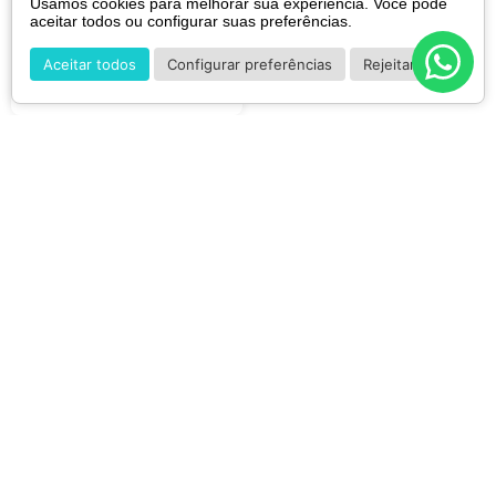
Usamos cookies para melhorar sua experiência. Você pode
R$
139
,
90
aceitar todos ou configurar suas preferências.
Aceitar todos
Configurar preferências
Rejeitar
Cadastre-se para receber nossas promoções e
novidades.
CADASTRAR
*Ao concluir você aceitará nossos
termos de uso
e
política de privacidade.
INSTITUCIONAL