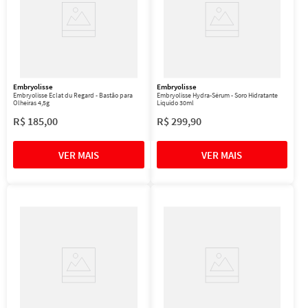
Embryolisse
Embryolisse
Embryolisse Eclat du Regard - Bastão para
Embryolisse Hydra-Sérum - Soro Hidratante
Olheiras 4,5g
Líquido 30ml
R$
185
,
00
R$
299
,
90