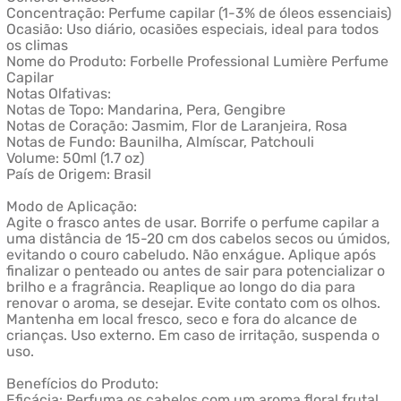
Concentração: Perfume capilar (1-3% de óleos essenciais)
Ocasião: Uso diário, ocasiões especiais, ideal para todos
os climas
Nome do Produto: Forbelle Professional Lumière Perfume
Capilar
Notas Olfativas:
Notas de Topo: Mandarina, Pera, Gengibre
Notas de Coração: Jasmim, Flor de Laranjeira, Rosa
Notas de Fundo: Baunilha, Almíscar, Patchouli
Volume: 50ml (1.7 oz)
País de Origem: Brasil
Modo de Aplicação:
Agite o frasco antes de usar. Borrife o perfume capilar a
uma distância de 15-20 cm dos cabelos secos ou úmidos,
evitando o couro cabeludo. Não enxágue. Aplique após
finalizar o penteado ou antes de sair para potencializar o
brilho e a fragrância. Reaplique ao longo do dia para
renovar o aroma, se desejar. Evite contato com os olhos.
Mantenha em local fresco, seco e fora do alcance de
crianças. Uso externo. Em caso de irritação, suspenda o
uso.
Benefícios do Produto:
Eficácia: Perfuma os cabelos com um aroma floral frutal