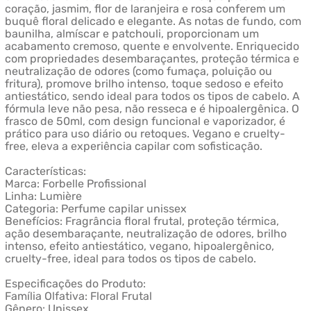
coração, jasmim, flor de laranjeira e rosa conferem um
buquê floral delicado e elegante. As notas de fundo, com
baunilha, almíscar e patchouli, proporcionam um
acabamento cremoso, quente e envolvente. Enriquecido
com propriedades desembaraçantes, proteção térmica e
neutralização de odores (como fumaça, poluição ou
fritura), promove brilho intenso, toque sedoso e efeito
antiestático, sendo ideal para todos os tipos de cabelo. A
fórmula leve não pesa, não resseca e é hipoalergênica. O
frasco de 50ml, com design funcional e vaporizador, é
prático para uso diário ou retoques. Vegano e cruelty-
free, eleva a experiência capilar com sofisticação.
Características:
Marca: Forbelle Profissional
Linha: Lumière
Categoria: Perfume capilar unissex
Benefícios: Fragrância floral frutal, proteção térmica,
ação desembaraçante, neutralização de odores, brilho
intenso, efeito antiestático, vegano, hipoalergênico,
cruelty-free, ideal para todos os tipos de cabelo.
Especificações do Produto:
Família Olfativa: Floral Frutal
Gênero: Unissex