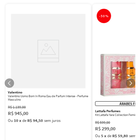
-
50%
Valentino
Valentino Uomo Born In Roma Eau de Parfum Intense - Perfume
Masculino
ÁRABES FEM
R$
1
.
139
,
00
Lattafa Perfumes
R$
945
,
00
Kit Lattafa Yara Collection Femini
Ou
10
x
de
R$ 94,50
sem juros
R$
599
,
00
R$
299
,
00
Ou
5
x
de
R$ 59,80
sem ju