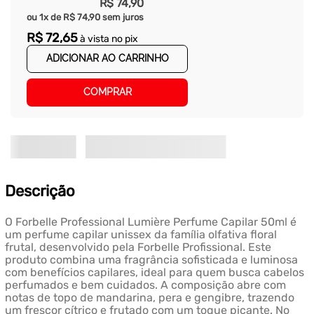
R$
74
,
90
ou
1
x de
R$
74
,
90
sem juros
R$
72
,
65
à vista no pix
ADICIONAR AO CARRINHO
COMPRAR
Descrição
O Forbelle Professional Lumière Perfume Capilar 50ml é
um perfume capilar unissex da família olfativa floral
frutal, desenvolvido pela Forbelle Profissional. Este
produto combina uma fragrância sofisticada e luminosa
com benefícios capilares, ideal para quem busca cabelos
perfumados e bem cuidados. A composição abre com
notas de topo de mandarina, pera e gengibre, trazendo
um frescor cítrico e frutado com um toque picante. No