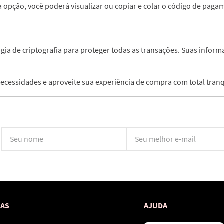
a opção, você poderá visualizar ou copiar e colar o código de pagam
gia de criptografia para proteger todas as transações. Suas infor
cessidades e aproveite sua experiência de compra com total tranq
*Ao concluir você aceitará nossos
termos de uso
e
política de privacidade.
CAS
AJUDA