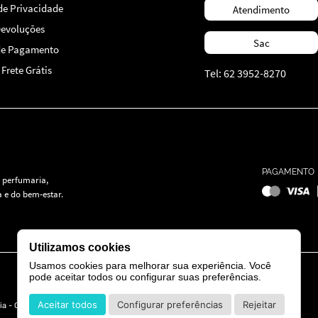
 de Privacidade
Atendimento
Devoluções
Sac
de Pagamento
Frete Grátis
Tel: 62 3952-8270
PAGAMENTO
 perfumaria,
 e do bem-estar.
Utilizamos cookies
Usamos cookies para melhorar sua experiência. Você
pode aceitar todos ou configurar suas preferências.
Aceitar todos
Configurar preferências
Rejeitar
ia - GO