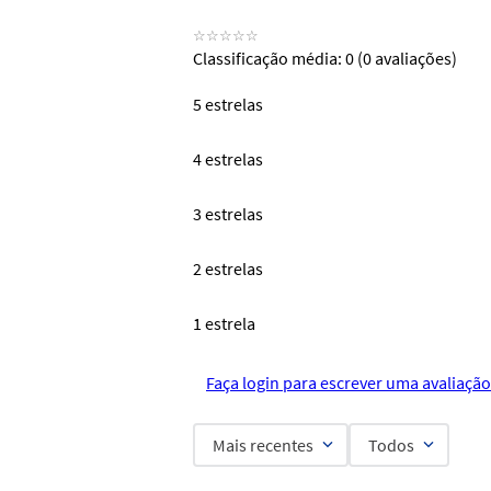
☆
☆
☆
☆
☆
Classificação média: 0
(0 avaliações)
5 estrelas
4 estrelas
3 estrelas
2 estrelas
1 estrela
Faça login para escrever uma avaliação
Mais recentes
Todos