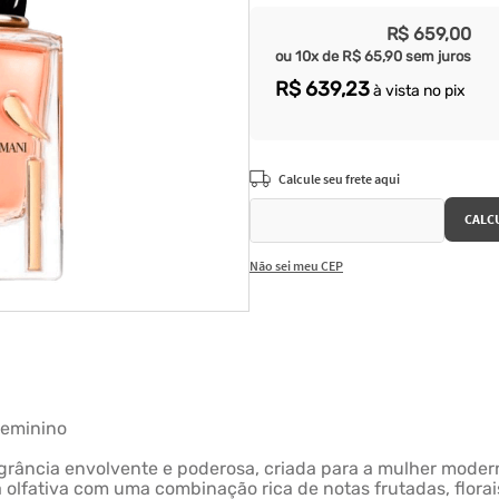
R$
659
,
00
ou
10
x de
R$
65
,
90
sem juros
R$
639
,
23
à vista no pix
Não sei meu CEP
Feminino
grância envolvente e poderosa, criada para a mulher modern
ia olfativa com uma combinação rica de notas frutadas, flora