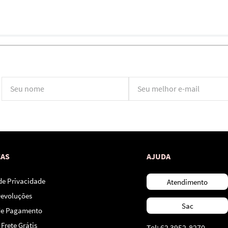
*Ao concluir você aceitará nossos
termos de uso
e
política de privacidade.
CAS
AJUDA
 de Privacidade
Atendimento
Devoluções
Sac
de Pagamento
Frete Grátis
Tel: 62 3952-8270