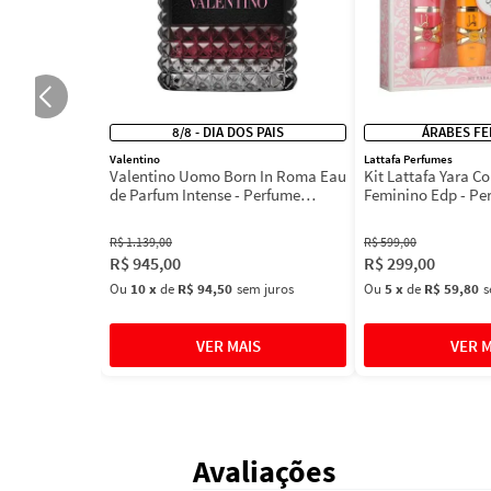
8/8 - DIA DOS PAIS
ÁRABES FE
Valentino
Lattafa Perfumes
Valentino Uomo Born In Roma Eau
Kit Lattafa Yara Co
de Parfum Intense - Perfume
Feminino Edp - Pe
Masculino
R$
1
.
139
,
00
R$
599
,
00
R$
945
,
00
R$
299
,
00
Ou
10
x
de
R$ 94,50
sem juros
Ou
5
x
de
R$ 59,80
s
Avaliações