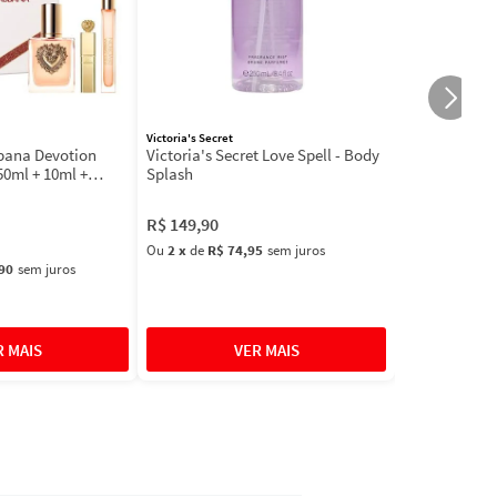
Victoria's Secret
bbana Devotion
Victoria's Secret Love Spell - Body
50ml + 10ml +
Splash
R$
149
,
90
Ou
2
x
de
R$ 74,95
sem juros
90
sem juros