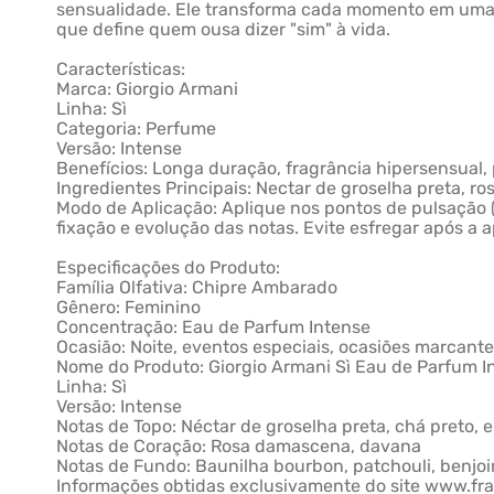
sensualidade. Ele transforma cada momento em uma
que define quem ousa dizer "sim" à vida.
Características:
Marca: Giorgio Armani
Linha: Sì
Categoria: Perfume
Versão: Intense
Benefícios: Longa duração, fragrância hipersensual,
Ingredientes Principais: Nectar de groselha preta, 
Modo de Aplicação: Aplique nos pontos de pulsação (p
fixação e evolução das notas. Evite esfregar após a a
Especificações do Produto:
Família Olfativa: Chipre Ambarado
Gênero: Feminino
Concentração: Eau de Parfum Intense
Ocasião: Noite, eventos especiais, ocasiões marcant
Nome do Produto: Giorgio Armani Sì Eau de Parfum I
Linha: Sì
Versão: Intense
Notas de Topo: Néctar de groselha preta, chá preto,
Notas de Coração: Rosa damascena, davana
Notas de Fundo: Baunilha bourbon, patchouli, benjo
Informações obtidas exclusivamente do site www.fra