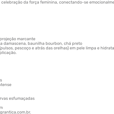
 celebração da força feminina, conectando-se emocionalm
 projeção marcante
rosa damascena, baunilha bourbon, chá preto
ulsos, pescoço e atrás das orelhas) em pele limpa e hidrata
plicação.
es
ntense
 ervas esfumaçadas
im
grantica.com.br.