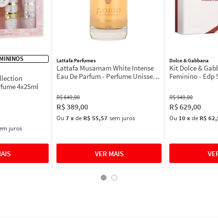
MININOS
Lattafa Perfumes
Dolce & Gabbana
Lattafa Musamam White Intense
Kit Dolce & Ga
Eau De Parfum - Perfume Unissex
Feminino - Edp 
llection
100ml
Máscara 3ml
rfume 4x25ml
R$
649
,
00
R$
949
,
00
R$
389
,
00
R$
629
,
00
Ou
7
x
de
R$ 55,57
sem juros
Ou
10
x
de
R$ 62,
em juros