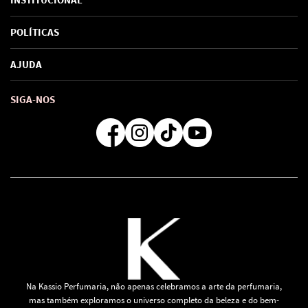
Sobre Nós
POLÍTICAS
Marcas
Política de Privacidade
AJUDA
SAC de marcas
Troca e Devoluções
Como comprar
Atendimento
Consultoras Loja Física
Formas de Pagamento
SIGA-NOS
Regra de Frete Grátis
Na Kassio Perfumaria, não apenas celebramos a arte da perfumaria,
mas também exploramos o universo completo da beleza e do bem-