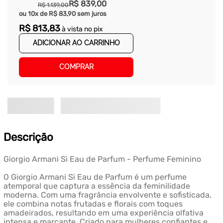
R$
839
,
00
R$
1
.
139
,
00
ou
10
x de
R$
83
,
90
sem juros
R$
813
,
83
à vista no pix
ADICIONAR AO CARRINHO
COMPRAR
Descrição
Giorgio Armani Sì Eau de Parfum - Perfume Feminino
O Giorgio Armani Sì Eau de Parfum é um perfume
atemporal que captura a essência da feminilidade
moderna. Com uma fragrância envolvente e sofisticada,
ele combina notas frutadas e florais com toques
amadeirados, resultando em uma experiência olfativa
intensa e marcante. Criado para mulheres confiantes e