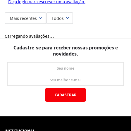
Faça login para escrever uma avaliação.
Mais recentes
Todos
Carregando avaliações…
Cadastre-se para receber nossas promoções e
novidades.
CADASTRAR
*Ao concluir você aceitará nossos
termos de uso
e
política de privacidade.
INSTITUCIONAL