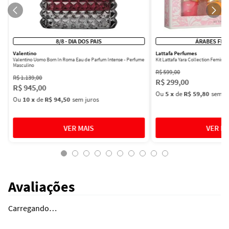
8/8 - DIA DOS PAIS
ÁRABES FEM
Valentino
Lattafa Perfumes
Valentino Uomo Born In Roma Eau de Parfum Intense - Perfume
Kit Lattafa Yara Collection Femini
Masculino
R$
599
,
00
R$
1
.
139
,
00
R$
299
,
00
R$
945
,
00
Ou
5
x
de
R$ 59,80
sem ju
Ou
10
x
de
R$ 94,50
sem juros
Avaliações
Carregando…