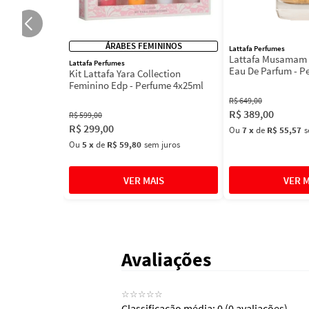
ÁRABES FEMININOS
Lattafa Perfumes
Lattafa Musamam 
Lattafa Perfumes
Eau De Parfum - P
Kit Lattafa Yara Collection
100ml
Feminino Edp - Perfume 4x25ml
R$
649
,
00
R$
389
,
00
R$
599
,
00
R$
299
,
00
Ou
7
x
de
R$ 55,57
s
Ou
5
x
de
R$ 59,80
sem juros
Avaliações
☆
☆
☆
☆
☆
Classificação média: 0
(0 avaliações)