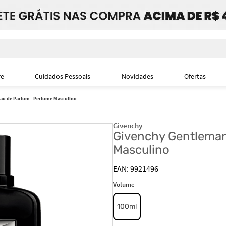
i
re
Cuidados Pessoais
Novidades
Ofertas
au de Parfum - Perfume Masculino
Givenchy
Givenchy Gentleman
Masculino
9921496
Volume
100ml