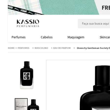
Faça sua busca aqu
Perfumes
Cabelos
Maquiagem
Skinca
PERFUMES
MASCULINO
EAU DE PARFUM
Givenchy Gentleman Society E