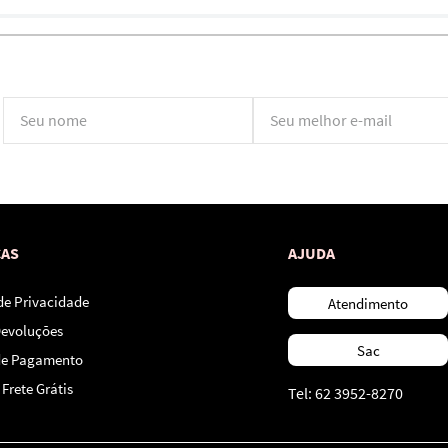
*Ao concluir você aceitará nossos
termos de uso
e
política de privacidade.
CAS
AJUDA
 de Privacidade
Atendimento
Devoluções
Sac
de Pagamento
Frete Grátis
Tel: 62 3952-8270