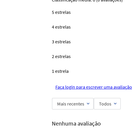
5 estrelas
4 estrelas
3 estrelas
2 estrelas
1 estrela
Faça login para escrever uma avaliação
Mais recentes
Todos
Nenhuma avaliação