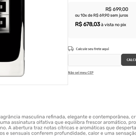
R$
699
,
00
ou
10
x de
R$
69
,
90
sem juros
R$
678
,
03
à vista no pix
Não sei meu CEP
grância masculina refinada, elegante e contemporânea, cr
 uma assinatura olfativa que equilibra frescor aromático,
no. A abertura traz notas cítricas e aromáticas que despert
os e sensuais conferem profundidade, calor e uma sensação 