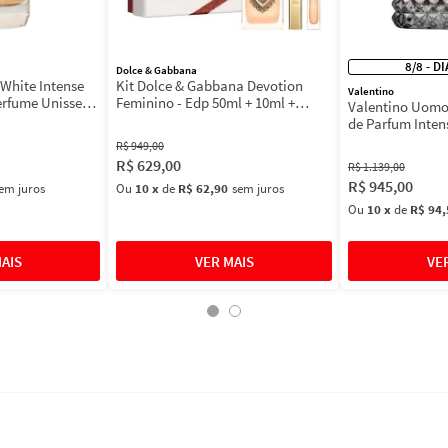
8/8 - D
Dolce & Gabbana
White Intense
Kit Dolce & Gabbana Devotion
Valentino
erfume Unissex
Feminino - Edp 50ml + 10ml +
Valentino Uomo
Máscara 3ml
de Parfum Inten
Masculino
R$
949
,
00
R$
629
,
00
R$
1
.
139
,
00
R$
945
,
00
em juros
Ou
10
x
de
R$ 62,90
sem juros
Ou
10
x
de
R$ 94,