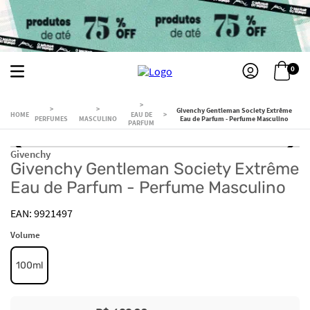
0
Givenchy Gentleman Society Extrême
EAU DE
PERFUMES
MASCULINO
Eau de Parfum - Perfume Masculino
PARFUM
Givenchy
Givenchy Gentleman Society Extrême
Eau de Parfum - Perfume Masculino
9921497
Volume
100ml