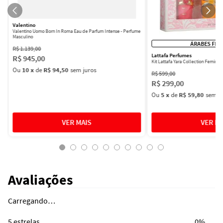
Valentino
Valentino Uomo Born In Roma Eau de Parfum Intense - Perfume
Masculino
ÁRABES FEM
R$
1
.
139
,
00
Lattafa Perfumes
R$
945
,
00
Kit Lattafa Yara Collection Femini
Ou
10
x
de
R$ 94,50
sem juros
R$
599
,
00
R$
299
,
00
Ou
5
x
de
R$ 59,80
sem ju
Avaliações
Carregando…
5 estrelas
0%