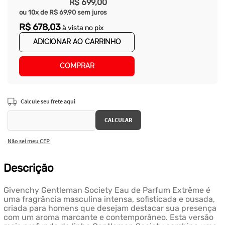
R$
699
,
00
ou
10
x de
R$
69
,
90
sem juros
R$
678
,
03
à vista no pix
ADICIONAR AO CARRINHO
COMPRAR
Não sei meu CEP
Descrição
Givenchy Gentleman Society Eau de Parfum Extrême é
uma fragrância masculina intensa, sofisticada e ousada,
criada para homens que desejam destacar sua presença
com um aroma marcante e contemporâneo. Esta versão