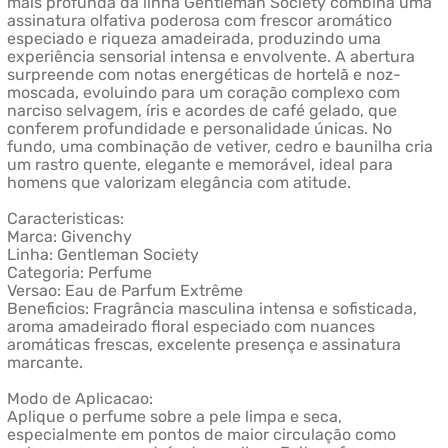
mais profunda da linha Gentleman Society combina uma
assinatura olfativa poderosa com frescor aromático
especiado e riqueza amadeirada, produzindo uma
experiência sensorial intensa e envolvente. A abertura
surpreende com notas energéticas de hortelã e noz-
moscada, evoluindo para um coração complexo com
narciso selvagem, íris e acordes de café gelado, que
conferem profundidade e personalidade únicas. No
fundo, uma combinação de vetiver, cedro e baunilha cria
um rastro quente, elegante e memorável, ideal para
homens que valorizam elegância com atitude.
Caracteristicas:
Marca: Givenchy
Linha: Gentleman Society
Categoria: Perfume
Versao: Eau de Parfum Extrême
Beneficios: Fragrância masculina intensa e sofisticada,
aroma amadeirado floral especiado com nuances
aromáticas frescas, excelente presença e assinatura
marcante.
Modo de Aplicacao:
Aplique o perfume sobre a pele limpa e seca,
especialmente em pontos de maior circulação como