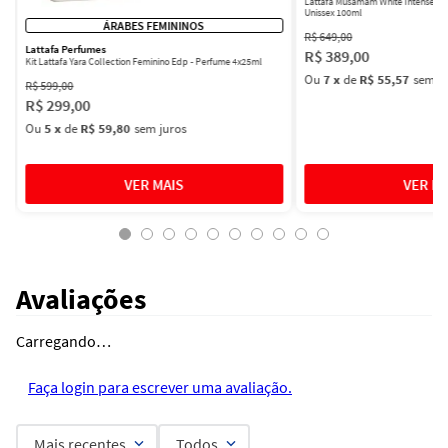
Lattafa Musamam White Intense Ea
Unissex 100ml
ÁRABES FEMININOS
R$
649
,
00
Lattafa Perfumes
R$
389
,
00
Kit Lattafa Yara Collection Feminino Edp - Perfume 4x25ml
Ou
7
x
de
R$ 55,57
sem ju
R$
599
,
00
R$
299
,
00
Ou
5
x
de
R$ 59,80
sem juros
Avaliações
Carregando…
Faça login para escrever uma avaliação.
Mais recentes
Todos