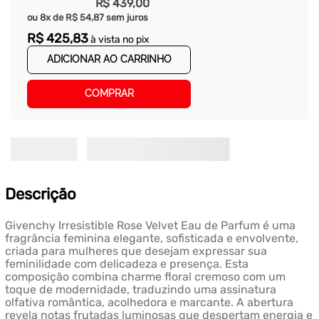
R$
439
,
00
ou
8
x de
R$
54
,
87
sem juros
R$
425
,
83
à vista no pix
ADICIONAR AO CARRINHO
COMPRAR
Descrição
Givenchy Irresistible Rose Velvet Eau de Parfum é uma
fragrância feminina elegante, sofisticada e envolvente,
criada para mulheres que desejam expressar sua
feminilidade com delicadeza e presença. Esta
composição combina charme floral cremoso com um
toque de modernidade, traduzindo uma assinatura
olfativa romântica, acolhedora e marcante. A abertura
revela notas frutadas luminosas que despertam energia e