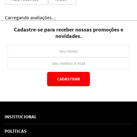
Carregando avaliações…
Cadastre-se para receber nossas promoções e
novidades.
CADASTRAR
*Ao concluir você aceitará nossos
termos de uso
e
política de privacidade.
INSTITUCIONAL
Sobre Nós
POLÍTICAS