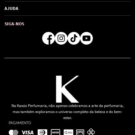
Marcas
Política de Privacidade
AJUDA
SAC de marcas
Troca e Devoluções
Como comprar
Atendimento
Consultoras Loja Física
Formas de Pagamento
SIGA-NOS
Regra de Frete Grátis
Na Kassio Perfumaria, não apenas celebramos a arte da perfumaria,
mas também exploramos o universo completo da beleza e do bem-
estar.
PAGAMENTO