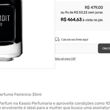
R$
479
,
00
ou
9
x de
R$
53
,
22
sem juros
R$
464
,
63
à vista no pix
Não sei meu CEP
 Perfume Feminino 35ml
Parfum na Kassio Perfumaria e aproveite condições como 10x
e envolvente é ideal para a mulher que busca uma assinatura