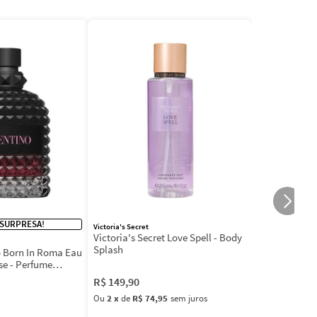
 SURPRESA!
Victoria's Secret
Victoria's Secret Love Spell - Body
Splash
 Born In Roma Eau
se - Perfume
R$
149
,
90
Ou
2
x
de
R$ 74,95
sem juros