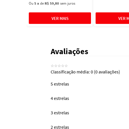
Ou
5
x
de
R$ 59,80
sem juros
Avaliações
☆
☆
☆
☆
☆
Classificação média: 0
(0 avaliações)
5 estrelas
4 estrelas
3 estrelas
2 estrelas