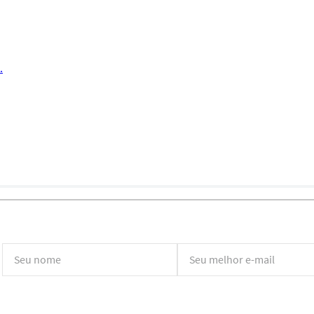
.
*Ao concluir você aceitará nossos
termos de uso
e
política de privacidade.