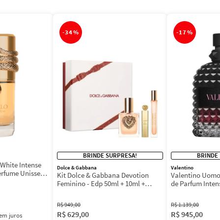
-
34%
-
17%
BRINDE SURPRESA!
BRINDE
White Intense
Dolce & Gabbana
Valentino
erfume Unissex
Kit Dolce & Gabbana Devotion
Valentino Uomo
Feminino - Edp 50ml + 10ml +
de Parfum Inten
Máscara 3ml
Masculino
R$
949
,
00
R$
1
.
139
,
00
R$
629
,
00
R$
945
,
00
em juros