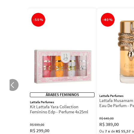
-
50%
-
40%
ÁRABES FEMININOS
Lattafa Perfumes
Lattafa Musamam 
Lattafa Perfumes
Eau De Parfum - P
Kit Lattafa Yara Collection
100ml
Feminino Edp - Perfume 4x25ml
R$
649
,
00
R$
389
,
00
R$
599
,
00
R$
299
,
00
Ou
7
x
de
R$ 55,57
s