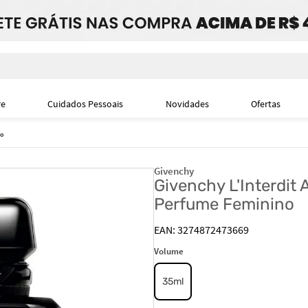
i
re
Cuidados Pessoais
Novidades
Ofertas
no
Givenchy
Givenchy L'Interdit
Perfume Feminino
3274872473669
Volume
35ml