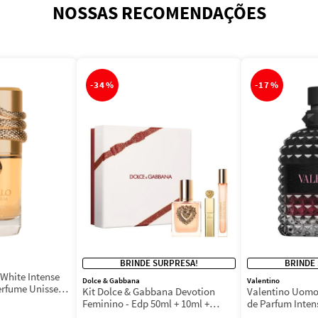
NOSSAS RECOMENDAÇÕES
-
34%
-
17%
BRINDE SURPRESA!
BRINDE
White Intense
Dolce & Gabbana
Valentino
erfume Unissex
Kit Dolce & Gabbana Devotion
Valentino Uomo
Feminino - Edp 50ml + 10ml +
de Parfum Inten
Máscara 3ml
Masculino