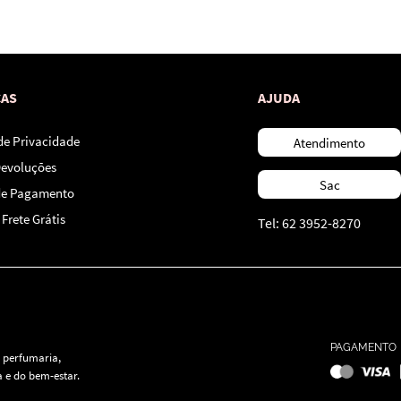
*Ao concluir você aceitará nossos
termos de uso
e
política de privacidade.
CAS
AJUDA
 de Privacidade
Atendimento
Devoluções
Sac
de Pagamento
Frete Grátis
Tel: 62 3952-8270
PAGAMENTO
 perfumaria,
 e do bem-estar.