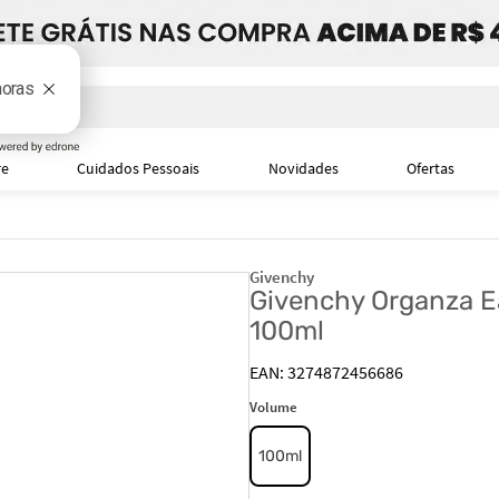
i
re
Cuidados Pessoais
Novidades
Ofertas
Givenchy
Givenchy Organza E
100ml
3274872456686
Volume
100ml