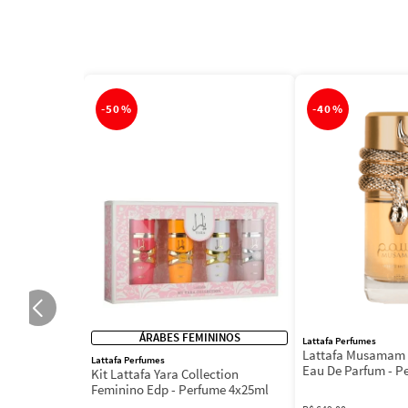
-
50%
-
40%
ÁRABES FEMININOS
Lattafa Perfumes
Lattafa Musamam 
Lattafa Perfumes
Eau De Parfum - P
Kit Lattafa Yara Collection
100ml
Feminino Edp - Perfume 4x25ml