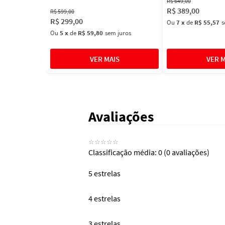
R$
649
,
00
R$
389
,
00
R$
599
,
00
R$
299
,
00
Ou
7
x
de
R$ 55,57
s
Ou
5
x
de
R$ 59,80
sem juros
Avaliações
☆
☆
☆
☆
☆
Classificação média: 0
(0 avaliações)
5 estrelas
4 estrelas
3 estrelas