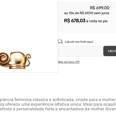
R$
699
,
00
ou
10
x de
R$
69
,
90
sem juros
R$
678
,
03
à vista no pix
Não sei meu CEP
ância feminina clássica e sofisticada, criada para a mulhe
za oferece uma experiência olfativa única. Ideal para ocasiõ
fletindo a personalidade forte e encantadora da mulher Give