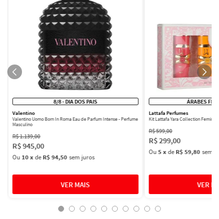
8/8 - DIA DOS PAIS
ÁRABES FEM
Valentino
Lattafa Perfumes
Valentino Uomo Born In Roma Eau de Parfum Intense - Perfume
Kit Lattafa Yara Collection Femini
Masculino
R$
599
,
00
R$
1
.
139
,
00
R$
299
,
00
R$
945
,
00
Ou
5
x
de
R$ 59,80
sem ju
Ou
10
x
de
R$ 94,50
sem juros