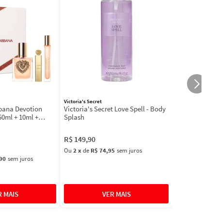
Victoria's Secret
bbana Devotion
Victoria's Secret Love Spell - Body
50ml + 10ml +
Splash
R$
149
,
90
Ou
2
x
de
R$ 74,95
sem juros
90
sem juros