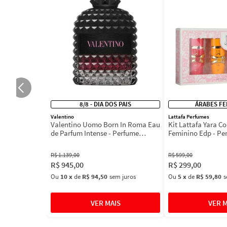
8/8 - DIA DOS PAIS
ÁRABES FE
Valentino
Lattafa Perfumes
Valentino Uomo Born In Roma Eau
Kit Lattafa Yara Co
de Parfum Intense - Perfume
Feminino Edp - Pe
Masculino
R$
1
.
139
,
00
R$
599
,
00
R$
945
,
00
R$
299
,
00
Ou
10
x
de
R$ 94,50
sem juros
Ou
5
x
de
R$ 59,80
s