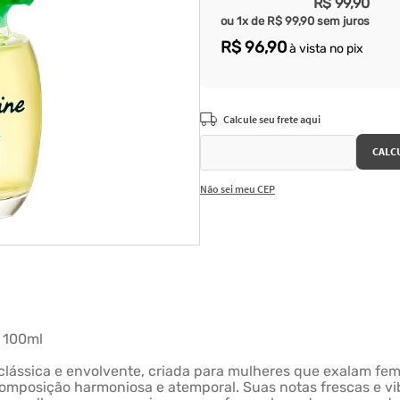
R$
99
,
90
ou
1
x de
R$
99
,
90
sem juros
R$
96
,
90
à vista no pix
Não sei meu CEP
o 100ml
clássica e envolvente, criada para mulheres que exalam fem
omposição harmoniosa e atemporal. Suas notas frescas e vi