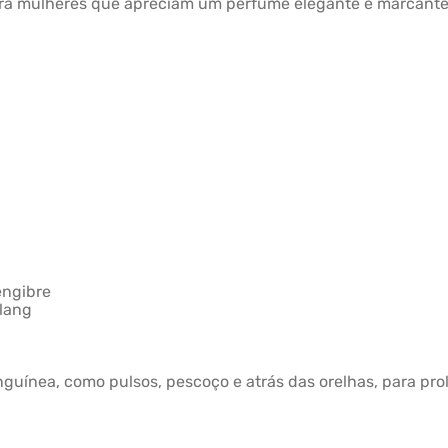
ara mulheres que apreciam um perfume elegante e marcante, 
gengibre
ylang
nguínea, como pulsos, pescoço e atrás das orelhas, para pro