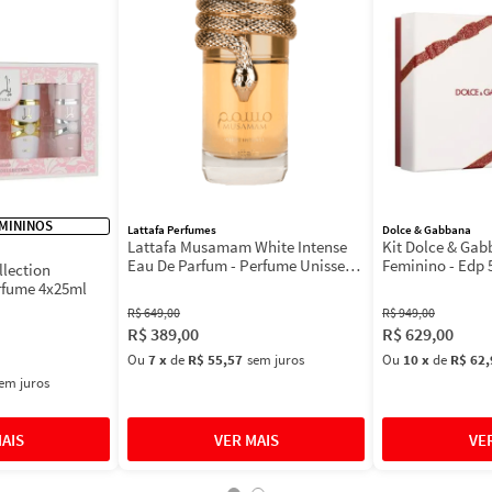
MININOS
Lattafa Perfumes
Dolce & Gabbana
Lattafa Musamam White Intense
Kit Dolce & Ga
Eau De Parfum - Perfume Unissex
Feminino - Edp 
llection
100ml
Máscara 3ml
rfume 4x25ml
R$
649
,
00
R$
949
,
00
R$
389
,
00
R$
629
,
00
Ou
7
x
de
R$ 55,57
sem juros
Ou
10
x
de
R$ 62,
em juros