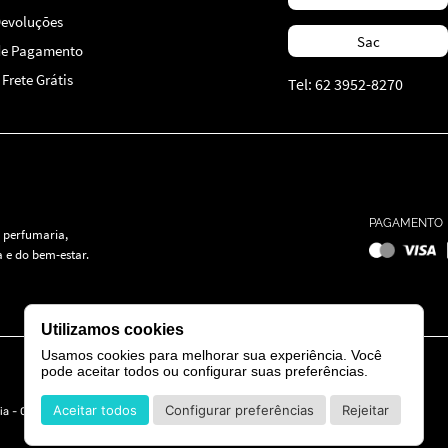
Devoluções
Sac
de Pagamento
Frete Grátis
Tel: 62 3952-8270
PAGAMENTO
 perfumaria,
 e do bem-estar.
Utilizamos cookies
Usamos cookies para melhorar sua experiência. Você
pode aceitar todos ou configurar suas preferências.
Aceitar todos
Configurar preferências
Rejeitar
ia - GO