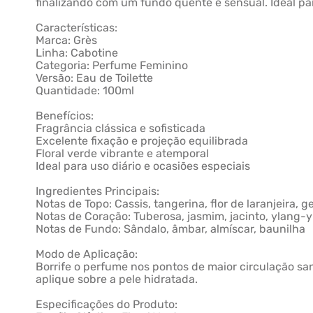
finalizando com um fundo quente e sensual. Ideal p
Características:
Marca: Grès
Linha: Cabotine
Categoria: Perfume Feminino
Versão: Eau de Toilette
Quantidade: 100ml
Benefícios:
Fragrância clássica e sofisticada
Excelente fixação e projeção equilibrada
Floral verde vibrante e atemporal
Ideal para uso diário e ocasiões especiais
Ingredientes Principais:
Notas de Topo: Cassis, tangerina, flor de laranjeira, 
Notas de Coração: Tuberosa, jasmim, jacinto, ylang-
Notas de Fundo: Sândalo, âmbar, almíscar, baunilha
Modo de Aplicação:
Borrife o perfume nos pontos de maior circulação sa
aplique sobre a pele hidratada.
Especificações do Produto: