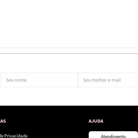
*Ao concluir você aceitará nossos
termos de uso
e
política de privacidade.
CAS
AJUDA
 de Privacidade
Atendimento