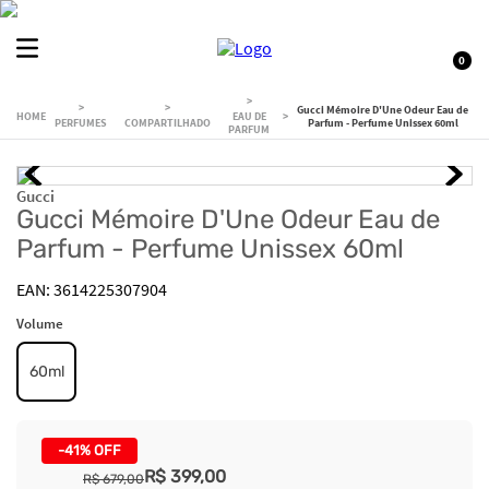
0
Gucci Mémoire D'Une Odeur Eau de
EAU DE
PERFUMES
COMPARTILHADO
Parfum - Perfume Unissex 60ml
PARFUM
Gucci
Gucci Mémoire D'Une Odeur Eau de
Parfum - Perfume Unissex 60ml
3614225307904
Volume
60ml
-
41%
OFF
R$
399
,
00
R$
679
,
00