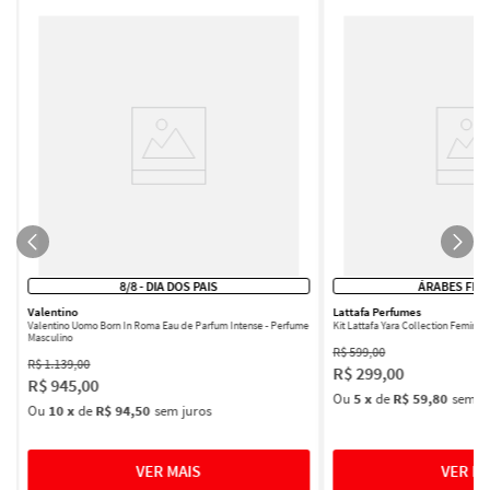
8/8 - DIA DOS PAIS
ÁRABES FEM
Valentino
Lattafa Perfumes
Valentino Uomo Born In Roma Eau de Parfum Intense - Perfume
Kit Lattafa Yara Collection Femini
Masculino
R$
599
,
00
R$
1
.
139
,
00
R$
299
,
00
R$
945
,
00
Ou
5
x
de
R$ 59,80
sem ju
Ou
10
x
de
R$ 94,50
sem juros