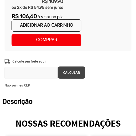
R$
109
,
90
ou
2
x de
R$
54
,
95
sem juros
R$
106
,
60
à vista no pix
ADICIONAR AO CARRINHO
COMPRAR
Não sei meu CEP
Descrição
NOSSAS RECOMENDAÇÕES