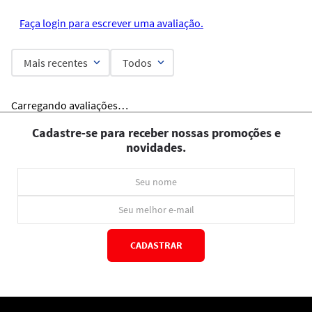
Faça login para escrever uma avaliação.
Mais recentes
Todos
Carregando avaliações…
Cadastre-se para receber nossas promoções e
novidades.
CADASTRAR
*Ao concluir você aceitará nossos
termos de uso
e
política de privacidade.