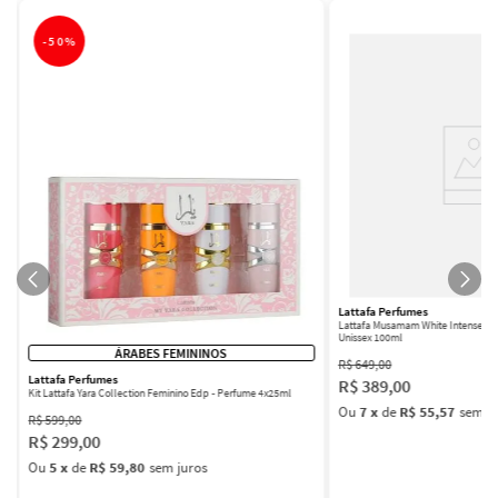
-
50%
Lattafa Perfumes
Lattafa Musamam White Intense Ea
Unissex 100ml
ÁRABES FEMININOS
R$
649
,
00
Lattafa Perfumes
R$
389
,
00
Kit Lattafa Yara Collection Feminino Edp - Perfume 4x25ml
Ou
7
x
de
R$ 55,57
sem ju
R$
599
,
00
R$
299
,
00
Ou
5
x
de
R$ 59,80
sem juros