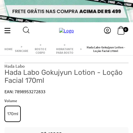
0
Hada Labo Gokujyun Lotion -
ROSTO E
HIDRATANTE
SKINCARE
Loção Facial 170ml
CORPO
PARA ROSTO
Hada Labo
Hada Labo Gokujyun Lotion - Loção
Facial 170ml
7898953272833
Volume
170ml