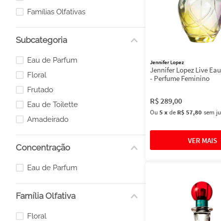
Famílias Olfativas
Subcategoria
Eau de Parfum
Jennifer Lopez
Jennifer Lopez Live Ea
Floral
- Perfume Feminino
Frutado
R$
289
,
00
Eau de Toilette
Ou
5
x
de
R$ 57,80
sem ju
Amadeirado
Concentração
Eau de Parfum
Família Olfativa
Floral