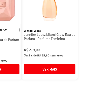
RESA!
Jennifer Lopez
Jennifer Lopez Miami Glow Eau de
Parfum - Perfume Feminino
au de Parfum
R$
279
,
00
Ou
5
x
de
R$ 55,80
sem juros
 juros