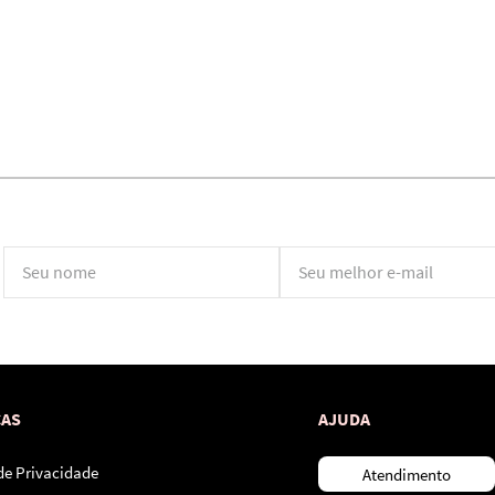
*Ao concluir você aceitará nossos
termos de uso
e
política de privacidade.
CAS
AJUDA
 de Privacidade
Atendimento