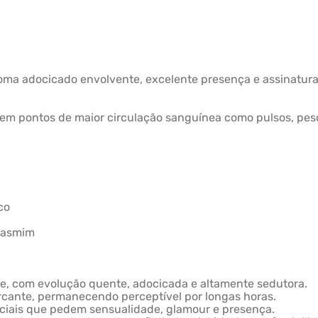
aroma adocicado envolvente, excelente presença e assinatura
 em pontos de maior circulação sanguínea como pulsos, pesc
co
 Jasmim
te, com evolução quente, adocicada e altamente sedutora.
arcante, permanecendo perceptível por longas horas.
peciais que pedem sensualidade, glamour e presença.