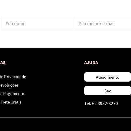
*Ao concluir você aceitará nossos
termos de uso
e
política de privacidade.
CAS
AJUDA
 de Privacidade
Atendimento
Devoluções
Sac
de Pagamento
Frete Grátis
Tel: 62 3952-8270