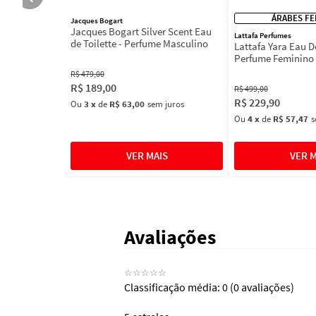
ÁRABES FE
Jacques Bogart
 Spell - Body
Jacques Bogart Silver Scent Eau
Lattafa Perfumes
de Toilette - Perfume Masculino
Lattafa Yara Eau D
Perfume Feminino
R$
479
,
00
R$
189
,
00
R$
499
,
00
 juros
R$
229
,
90
Ou
3
x
de
R$ 63,00
sem juros
Ou
4
x
de
R$ 57,47
s
Avaliações
☆
☆
☆
☆
☆
Classificação média: 0
(0 avaliações)