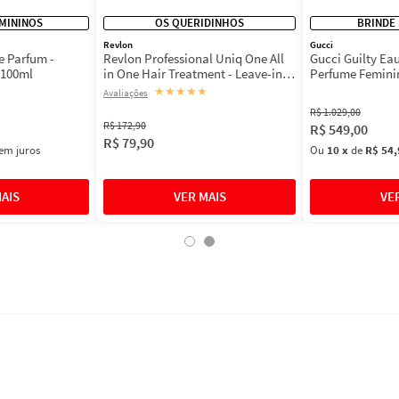
MININOS
OS QUERIDINHOS
BRINDE
Revlon
Gucci
e Parfum -
Revlon Professional Uniq One All
Gucci Guilty Ea
 100ml
in One Hair Treatment - Leave-in
Perfume Femini
150ml
★
★
★
★
★
R$
1
.
029
,
00
R$
172
,
90
R$
549
,
00
R$
79
,
90
em juros
Ou
10
x
de
R$ 54,