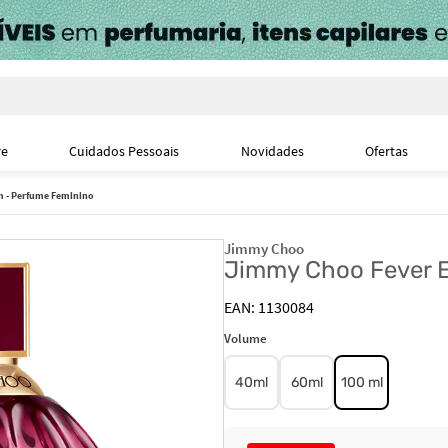
i
re
Cuidados Pessoais
Novidades
Ofertas
m - Perfume Feminino
Jimmy Choo
Jimmy Choo Fever E
1130084
Volume
40ml
60ml
100 ml