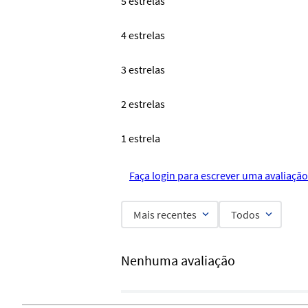
5 estrelas
4 estrelas
3 estrelas
2 estrelas
1 estrela
Faça login para escrever uma avaliação
Mais recentes
Todos
Nenhuma avaliação