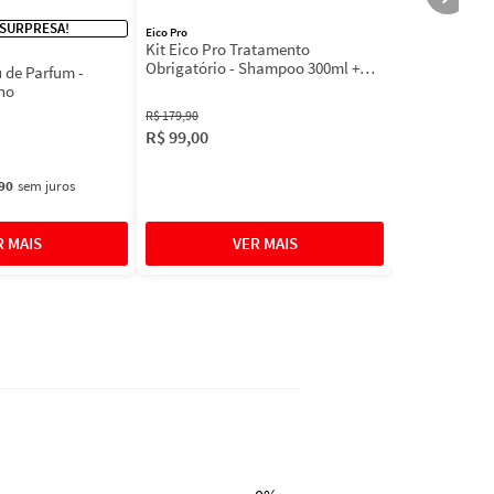
 SURPRESA!
Eico Pro
Kit Eico Pro Tratamento
Obrigatório - Shampoo 300ml +
u de Parfum -
Máscara 300g + Acidificante 190ml
no
R$
179
,
90
R$
99
,
00
90
sem juros