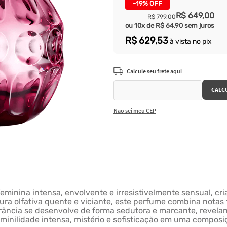
-
19%
OFF
R$
649
,
00
R$
799
,
00
ou
10
x de
R$
64
,
90
sem juros
R$
629
,
53
à vista no pix
Não sei meu CEP
minina intensa, envolvente e irresistivelmente sensual, c
ra olfativa quente e viciante, este perfume combina notas 
grância se desenvolve de forma sedutora e marcante, revel
minilidade intensa, mistério e sofisticação em uma compos