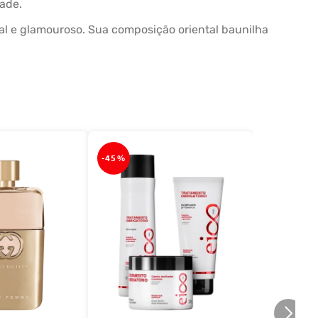
dade.
l e glamouroso. Sua composição oriental baunilha
-
45%