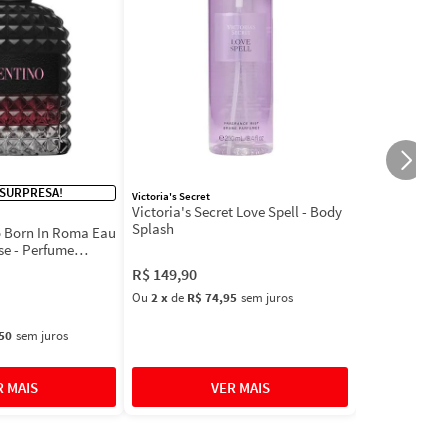
 SURPRESA!
Victoria's Secret
Victoria's Secret Love Spell - Body
Splash
 Born In Roma Eau
se - Perfume
R$
149
,
90
Ou
2
x
de
R$ 74,95
sem juros
50
sem juros