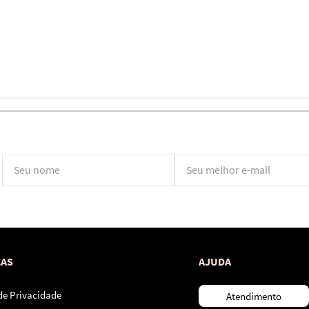
*Ao concluir você aceitará nossos
termos de uso
e
política de privacidade.
CAS
AJUDA
 de Privacidade
Atendimento