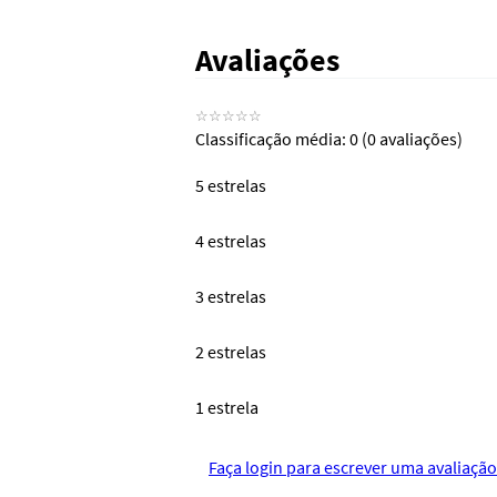
Avaliações
☆
☆
☆
☆
☆
Classificação média: 0
(0 avaliações)
5 estrelas
4 estrelas
3 estrelas
2 estrelas
1 estrela
Faça login para escrever uma avaliação