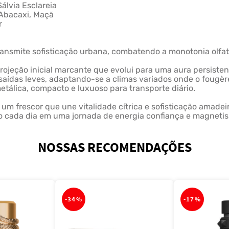
álvia Esclareia
 Abacaxi, Maçã
r
ransmite sofisticação urbana, combatendo a monotonia olfa
ojeção inicial marcante que evolui para uma aura persisten
ou saídas leves, adaptando-se a climas variados onde o fou
tálica, compacto e luxuoso para transporte diário.
 um frescor que une vitalidade cítrica e sofisticação amad
do cada dia em uma jornada de energia confiança e magnetis
NOSSAS RECOMENDAÇÕES
-
34%
-
17%