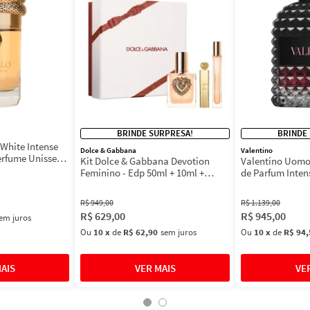
BRINDE SURPRESA!
BRINDE
White Intense
Dolce & Gabbana
Valentino
erfume Unissex
Kit Dolce & Gabbana Devotion
Valentino Uomo
Feminino - Edp 50ml + 10ml +
de Parfum Inten
Máscara 3ml
Masculino
R$
949
,
00
R$
1
.
139
,
00
R$
629
,
00
R$
945
,
00
em juros
Ou
10
x
de
R$ 62,90
sem juros
Ou
10
x
de
R$ 94,