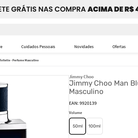
i
re
Cuidados Pessoais
Novidades
Ofertas
oilette - Perfume Masculino
Jimmy Choo
Jimmy Choo Man Blu
Masculino
9920139
Volume
50ml
100ml