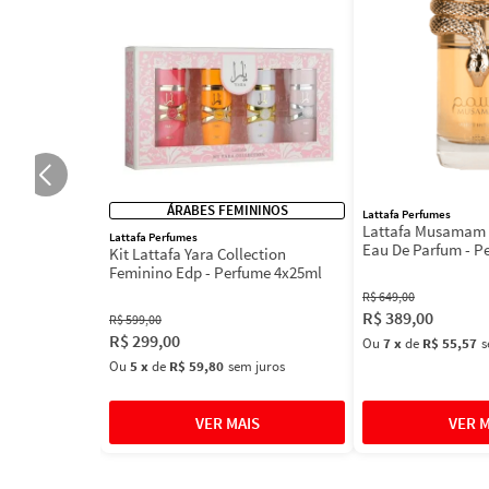
ÁRABES FEMININOS
Lattafa Perfumes
Lattafa Musamam 
Lattafa Perfumes
Eau De Parfum - P
Kit Lattafa Yara Collection
100ml
Feminino Edp - Perfume 4x25ml
R$
649
,
00
R$
389
,
00
R$
599
,
00
R$
299
,
00
Ou
7
x
de
R$ 55,57
s
Ou
5
x
de
R$ 59,80
sem juros