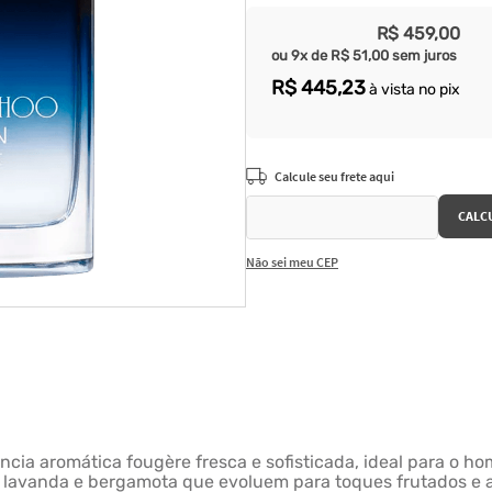
R$
459
,
00
ou
9
x de
R$
51
,
00
sem juros
R$
445
,
23
à vista no pix
Não sei meu CEP
ncia aromática fougère fresca e sofisticada, ideal para 
de lavanda e bergamota que evoluem para toques frutados e