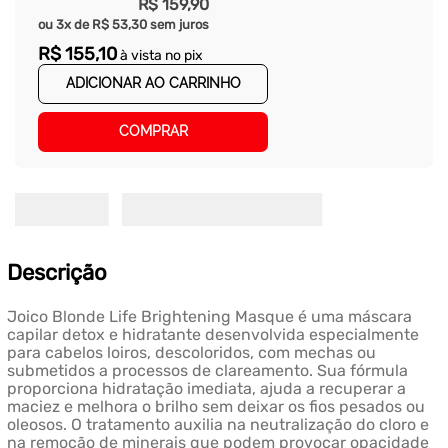
R$
159
,
90
ou
3
x de
R$
53
,
30
sem juros
R$
155
,
10
à vista no pix
ADICIONAR AO CARRINHO
COMPRAR
Descrição
Joico Blonde Life Brightening Masque é uma máscara
capilar detox e hidratante desenvolvida especialmente
para cabelos loiros, descoloridos, com mechas ou
submetidos a processos de clareamento. Sua fórmula
proporciona hidratação imediata, ajuda a recuperar a
maciez e melhora o brilho sem deixar os fios pesados ou
oleosos. O tratamento auxilia na neutralização do cloro e
na remoção de minerais que podem provocar opacidade