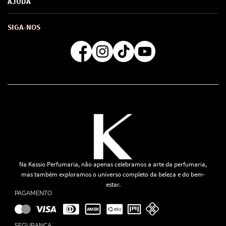
AJUDA
SAC de marcas
Troca e Devoluções
Como comprar
Atendimento
Consultoras Loja Física
Formas de Pagamento
SIGA-NOS
Regra de Frete Grátis
Na Kassio Perfumaria, não apenas celebramos a arte da perfumaria,
mas também exploramos o universo completo da beleza e do bem-
estar.
PAGAMENTO
SEGURANÇA