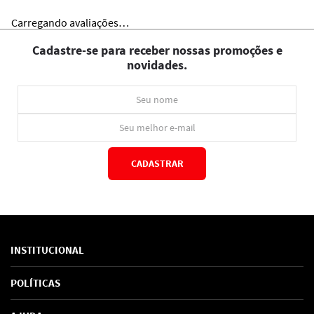
Carregando avaliações…
Cadastre-se para receber nossas promoções e
novidades.
CADASTRAR
*Ao concluir você aceitará nossos
termos de uso
e
política de privacidade.
INSTITUCIONAL
Sobre Nós
POLÍTICAS
Marcas
Política de Privacidade