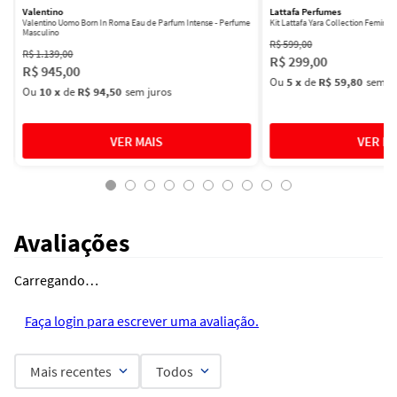
Valentino
Lattafa Perfumes
Valentino Uomo Born In Roma Eau de Parfum Intense - Perfume
Kit Lattafa Yara Collection Femini
Masculino
R$
599
,
00
R$
1
.
139
,
00
R$
299
,
00
R$
945
,
00
Ou
5
x
de
R$ 59,80
sem ju
Ou
10
x
de
R$ 94,50
sem juros
Avaliações
Carregando…
Faça login para escrever uma avaliação.
Mais recentes
Todos