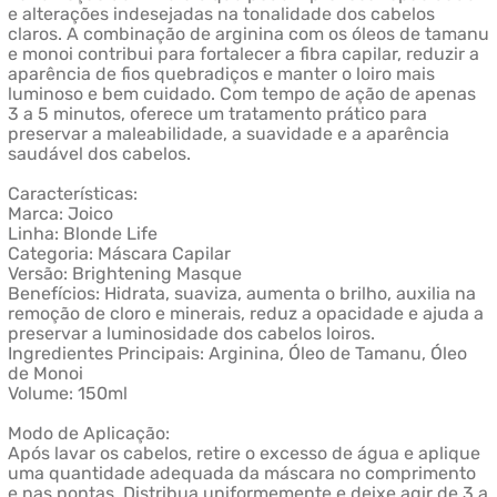
e alterações indesejadas na tonalidade dos cabelos
claros. A combinação de arginina com os óleos de tamanu
e monoi contribui para fortalecer a fibra capilar, reduzir a
aparência de fios quebradiços e manter o loiro mais
luminoso e bem cuidado. Com tempo de ação de apenas
3 a 5 minutos, oferece um tratamento prático para
preservar a maleabilidade, a suavidade e a aparência
saudável dos cabelos.
Características:
Marca: Joico
Linha: Blonde Life
Categoria: Máscara Capilar
Versão: Brightening Masque
Benefícios: Hidrata, suaviza, aumenta o brilho, auxilia na
remoção de cloro e minerais, reduz a opacidade e ajuda a
preservar a luminosidade dos cabelos loiros.
Ingredientes Principais: Arginina, Óleo de Tamanu, Óleo
de Monoi
Volume: 150ml
Modo de Aplicação:
Após lavar os cabelos, retire o excesso de água e aplique
uma quantidade adequada da máscara no comprimento
e nas pontas. Distribua uniformemente e deixe agir de 3 a