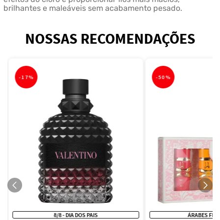
brilhantes e maleáveis sem acabamento pesado.
NOSSAS RECOMENDAÇÕES
-
17%
-
50%
8/8 - DIA DOS PAIS
ÁRABES FEM