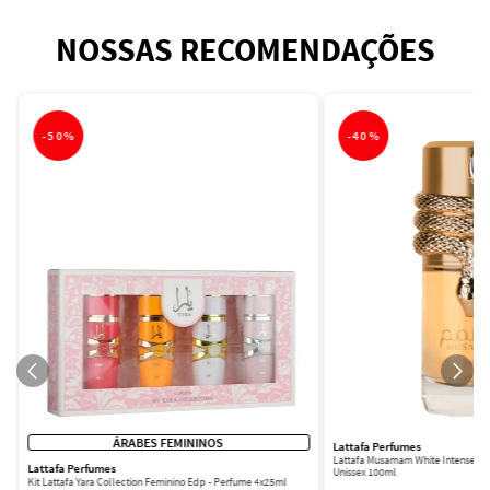
NOSSAS RECOMENDAÇÕES
-
50%
-
40%
ÁRABES FEMININOS
Lattafa Perfumes
Lattafa Musamam White Intense Ea
Lattafa Perfumes
Unissex 100ml
Kit Lattafa Yara Collection Feminino Edp - Perfume 4x25ml