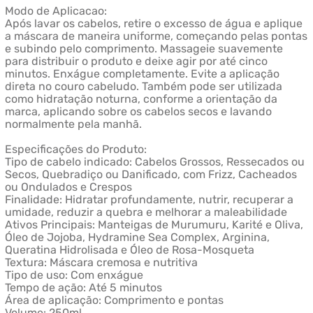
Modo de Aplicacao:
Após lavar os cabelos, retire o excesso de água e aplique
a máscara de maneira uniforme, começando pelas pontas
e subindo pelo comprimento. Massageie suavemente
para distribuir o produto e deixe agir por até cinco
minutos. Enxágue completamente. Evite a aplicação
direta no couro cabeludo. Também pode ser utilizada
como hidratação noturna, conforme a orientação da
marca, aplicando sobre os cabelos secos e lavando
normalmente pela manhã.
Especificações do Produto:
Tipo de cabelo indicado: Cabelos Grossos, Ressecados ou
Secos, Quebradiço ou Danificado, com Frizz, Cacheados
ou Ondulados e Crespos
Finalidade: Hidratar profundamente, nutrir, recuperar a
umidade, reduzir a quebra e melhorar a maleabilidade
Ativos Principais: Manteigas de Murumuru, Karité e Oliva,
Óleo de Jojoba, Hydramine Sea Complex, Arginina,
Queratina Hidrolisada e Óleo de Rosa-Mosqueta
Textura: Máscara cremosa e nutritiva
Tipo de uso: Com enxágue
Tempo de ação: Até 5 minutos
Área de aplicação: Comprimento e pontas
Volume: 250ml