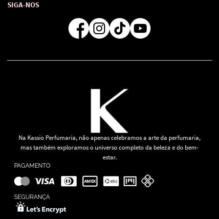
Formas de Pagamento
SIGA-NOS
Regra de Frete Grátis
Na Kassio Perfumaria, não apenas celebramos a arte da perfumaria,
mas também exploramos o universo completo da beleza e do bem-
estar.
PAGAMENTO
SEGURANÇA