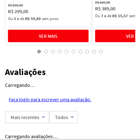
R$
649
,
00
R$
599
,
00
R$
389
,
00
R$
299
,
00
Ou
7
x
de
R$ 55,57
sem ju
Ou
5
x
de
R$ 59,80
sem juros
Avaliações
Carregando…
Faça login para escrever uma avaliação.
Mais recentes
Todos
Carregando avaliações…