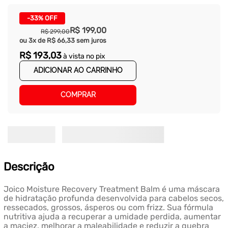
-
33%
OFF
R$
199
,
00
R$
299
,
00
ou
3
x de
R$
66
,
33
sem juros
R$
193
,
03
à vista no pix
ADICIONAR AO CARRINHO
COMPRAR
Descrição
Joico Moisture Recovery Treatment Balm é uma máscara
de hidratação profunda desenvolvida para cabelos secos,
ressecados, grossos, ásperos ou com frizz. Sua fórmula
nutritiva ajuda a recuperar a umidade perdida, aumentar
a maciez, melhorar a maleabilidade e reduzir a quebra