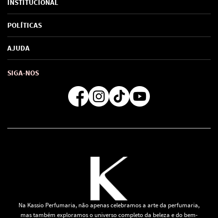
INSTITUCIONAL
Sobre Nós
POLÍTICAS
Marcas
Política de Privacidade
AJUDA
SAC de marcas
Troca e Devoluções
Como comprar
Atendimento
Consultoras Loja Física
Formas de Pagamento
SIGA-NOS
Regra de Frete Grátis
Na Kassio Perfumaria, não apenas celebramos a arte da perfumaria,
mas também exploramos o universo completo da beleza e do bem-