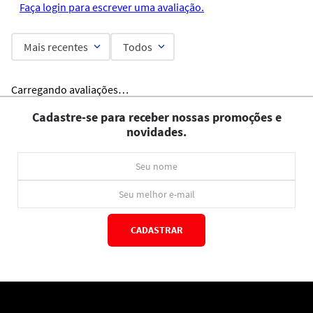
Faça login para escrever uma avaliação.
Mais recentes
Todos
Carregando avaliações…
Cadastre-se para receber nossas promoções e
novidades.
CADASTRAR
*Ao concluir você aceitará nossos
termos de uso
e
política de privacidade.