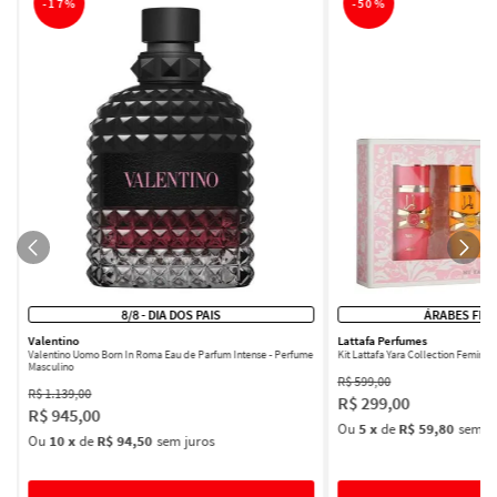
-
17%
-
50%
8/8 - DIA DOS PAIS
ÁRABES FEM
Valentino
Lattafa Perfumes
Valentino Uomo Born In Roma Eau de Parfum Intense - Perfume
Kit Lattafa Yara Collection Femini
Masculino
R$
599
,
00
R$
1
.
139
,
00
R$
299
,
00
R$
945
,
00
Ou
5
x
de
R$ 59,80
sem ju
Ou
10
x
de
R$ 94,50
sem juros