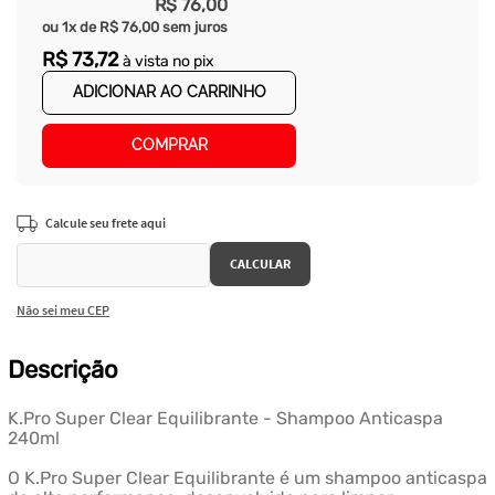
R$
76
,
00
ou
1
x de
R$
76
,
00
sem juros
R$
73
,
72
à vista no pix
ADICIONAR AO CARRINHO
COMPRAR
Não sei meu CEP
Descrição
K.Pro Super Clear Equilibrante - Shampoo Anticaspa
240ml
O K.Pro Super Clear Equilibrante é um shampoo anticaspa