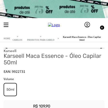
0
Karseell Maca Essence - Óleo Capilar
CABELOS
PRODUTOS PARA CABELO
50ml
Karseell
Karseell Maca Essence - Óleo Capilar
50ml
9922731
Volume
50ml
R$
109
,
90