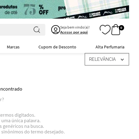
Seja bem vindo(a)!
0
Acesse por aqui
Marcas
Cupom de Desconto
Alta Perfumaria
RELEVÂNCIA
ncontrado
r?
termos digitados.
r uma única palavra.
os genéricos na busca.
ar sinônimos do termo desejado.