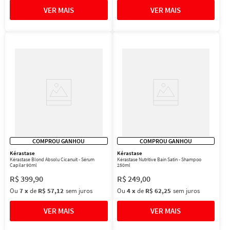
COMPROU GANHOU
COMPROU GANHOU
Kérastase
Kérastase
Kérastase Blond Absolu Cicanuit - Sérum
Kérastase Nutritive Bain Satin - Shampoo
Capilar 90ml
250ml
R$
399
,
90
R$
249
,
00
Ou
7
x
de
R$ 57,12
sem juros
Ou
4
x
de
R$ 62,25
sem juros