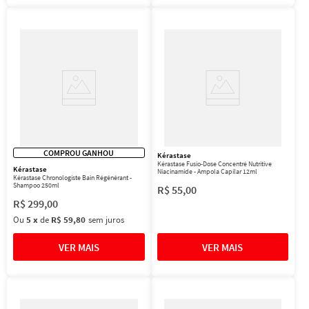
COMPROU GANHOU
Kérastase
Kérastase Fusio-Dose Concentré Nutritive
Kérastase
Niacinamide - Ampola Capilar 12ml
Kérastase Chronologiste Bain Régénérant -
Shampoo 250ml
R$
55
,
00
R$
299
,
00
Ou
5
x
de
R$ 59,80
sem juros