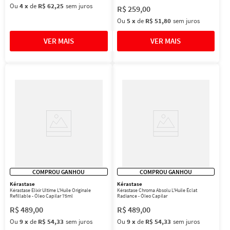
Ou
4
x
de
R$ 62,25
sem juros
R$
259
,
00
Ou
5
x
de
R$ 51,80
sem juros
COMPROU GANHOU
COMPROU GANHOU
Kérastase
Kérastase
Kérastase Elixir Ultime L'Huile Originale
Kérastase Chroma Absolu L'Huile Éclat
Refillable - Óleo Capilar 75ml
Radiance - Óleo Capilar
R$
489
,
00
R$
489
,
00
Ou
9
x
de
R$ 54,33
sem juros
Ou
9
x
de
R$ 54,33
sem juros