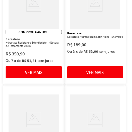
COMPROU GANHOU
Kérastase
Kérastase Nutritive Bain Satin Riche - Shampoo
Kérastase
Kérastase Resistance Extentioniste - Máscara
R$
189
,
00
de Tratamento 200ml
Ou
3
x
de
R$ 63,00
sem juros
R$
359
,
90
Ou
7
x
de
R$ 51,41
sem juros