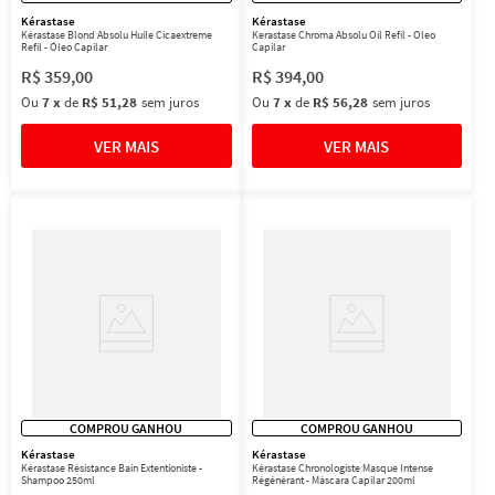
Kérastase
Kérastase
Kérastase Blond Absolu Huile Cicaextreme
Kerastase Chroma Absolu Oil Refil - Oleo
Refil - Óleo Capilar
Capilar
R$
359
,
00
R$
394
,
00
Ou
7
x
de
R$ 51,28
sem juros
Ou
7
x
de
R$ 56,28
sem juros
COMPROU GANHOU
COMPROU GANHOU
Kérastase
Kérastase
Kérastase Résistance Bain Extentioniste -
Kérastase Chronologiste Masque Intense
Shampoo 250ml
Régénérant - Máscara Capilar 200ml