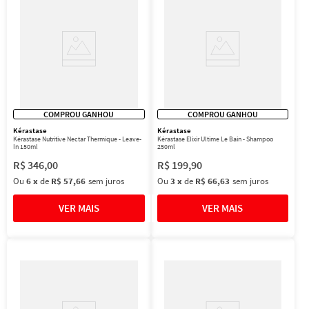
COMPROU GANHOU
COMPROU GANHOU
Kérastase
Kérastase
Kérastase Nutritive Nectar Thermique - Leave-
Kérastase Elixir Ultime Le Bain - Shampoo
In 150ml
250ml
R$
346
,
00
R$
199
,
90
Ou
6
x
de
R$ 57,66
sem juros
Ou
3
x
de
R$ 66,63
sem juros