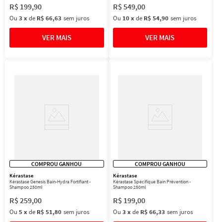
R$
199
,
90
R$
549
,
00
Ou
3
x
de
R$ 66,63
sem juros
Ou
10
x
de
R$ 54,90
sem juros
COMPROU GANHOU
COMPROU GANHOU
Kérastase
Kérastase
Kérastase Genesis Bain-Hydra Fortifiant -
Kérastase Spécifique Bain Prévention -
Shampoo 250ml
Shampoo 250ml
R$
259
,
00
R$
199
,
00
Ou
5
x
de
R$ 51,80
sem juros
Ou
3
x
de
R$ 66,33
sem juros