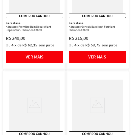
COMPROU GANHOU
COMPROU GANHOU
Kérastase
Kérastase
Kérastase Première Bain Décalcifiant
Kérastase Genesis Bain Nutri-Fortifiant -
Réparateur - Shampoo 250ml
Shampoo 250ml
R$
249
,
00
R$
215
,
00
Ou
4
x
de
R$ 62,25
sem juros
Ou
4
x
de
R$ 53,75
sem juros
COMPROU GANHOU
COMPROU GANHOU