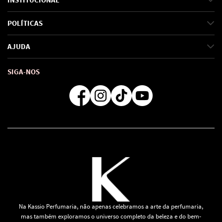
Sobre Nós
POLÍTICAS
Marcas
Política de Privacidade
AJUDA
SAC de marcas
Troca e Devoluções
Como comprar
Atendimento
Consultoras Loja Física
Formas de Pagamento
SIGA-NOS
Regra de Frete Grátis
Na Kassio Perfumaria, não apenas celebramos a arte da perfumaria,
mas também exploramos o universo completo da beleza e do bem-