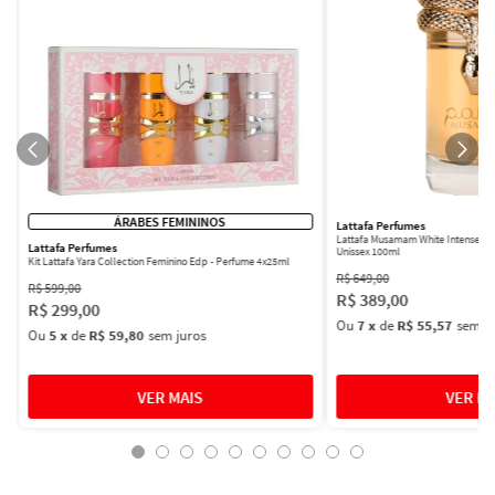
ÁRABES FEMININOS
Lattafa Perfumes
Lattafa Musamam White Intense Ea
Lattafa Perfumes
Unissex 100ml
Kit Lattafa Yara Collection Feminino Edp - Perfume 4x25ml
R$
649
,
00
R$
599
,
00
R$
389
,
00
R$
299
,
00
Ou
7
x
de
R$ 55,57
sem ju
Ou
5
x
de
R$ 59,80
sem juros