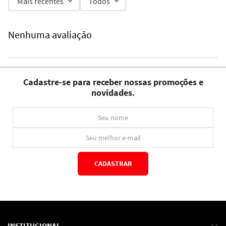
Mais recentes
Todos
Nenhuma avaliação
Cadastre-se para receber nossas promoções e
novidades.
CADASTRAR
*Ao concluir você aceitará nossos
termos de uso
e
política de privacidade.
INSTITUCIONAL