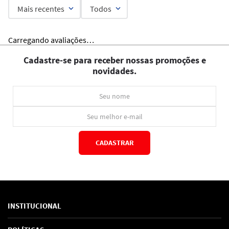
Mais recentes
Todos
Carregando avaliações…
Cadastre-se para receber nossas promoções e
novidades.
CADASTRAR
*Ao concluir você aceitará nossos
termos de uso
e
política de privacidade.
INSTITUCIONAL
Sobre Nós