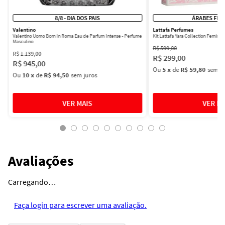
8/8 - DIA DOS PAIS
ÁRABES FEM
Valentino
Lattafa Perfumes
Valentino Uomo Born In Roma Eau de Parfum Intense - Perfume
Kit Lattafa Yara Collection Femini
Masculino
R$
599
,
00
R$
1
.
139
,
00
R$
299
,
00
R$
945
,
00
Ou
5
x
de
R$ 59,80
sem ju
Ou
10
x
de
R$ 94,50
sem juros
Avaliações
Carregando…
Faça login para escrever uma avaliação.