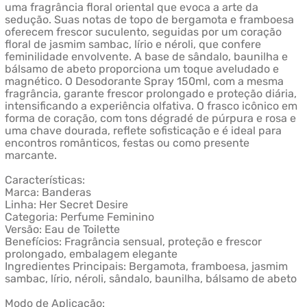
uma fragrância floral oriental que evoca a arte da
sedução. Suas notas de topo de bergamota e framboesa
oferecem frescor suculento, seguidas por um coração
floral de jasmim sambac, lírio e néroli, que confere
feminilidade envolvente. A base de sândalo, baunilha e
bálsamo de abeto proporciona um toque aveludado e
magnético. O Desodorante Spray 150ml, com a mesma
fragrância, garante frescor prolongado e proteção diária,
intensificando a experiência olfativa. O frasco icônico em
forma de coração, com tons dégradé de púrpura e rosa e
uma chave dourada, reflete sofisticação e é ideal para
encontros românticos, festas ou como presente
marcante.
Características:
Marca: Banderas
Linha: Her Secret Desire
Categoria: Perfume Feminino
Versão: Eau de Toilette
Benefícios: Fragrância sensual, proteção e frescor
prolongado, embalagem elegante
Ingredientes Principais: Bergamota, framboesa, jasmim
sambac, lírio, néroli, sândalo, baunilha, bálsamo de abeto
Modo de Aplicação: