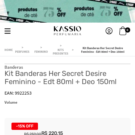
0
Kit Banderas Her Secret Desire
KITS
PERFUMES
FEMININO
Feminino - Edt 80ml + Deo 150ml
PRESENTES
Banderas
Kit Banderas Her Secret Desire
Feminino - Edt 80ml + Deo 150ml
9922253
Volume
-
15%
OFF
R$
220
,
15
R$
259
,
00