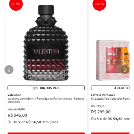
-
17%
-
50%
8/8 - DIA DOS PAIS
ÁRABES FEM
Valentino
Lattafa Perfumes
Valentino Uomo Born In Roma Eau de Parfum Intense - Perfume
Kit Lattafa Yara Collection Femini
Masculino
R$
599
,
00
R$
1
.
139
,
00
R$
299
,
00
R$
945
,
00
Ou
5
x
de
R$ 59,80
sem ju
Ou
10
x
de
R$ 94,50
sem juros