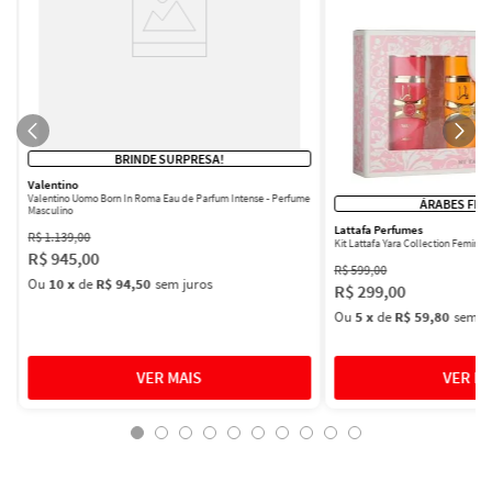
BRINDE SURPRESA!
Valentino
Valentino Uomo Born In Roma Eau de Parfum Intense - Perfume
ÁRABES FEM
Masculino
Lattafa Perfumes
R$
1
.
139
,
00
Kit Lattafa Yara Collection Femini
R$
945
,
00
R$
599
,
00
Ou
10
x
de
R$ 94,50
sem juros
R$
299
,
00
Ou
5
x
de
R$ 59,80
sem ju