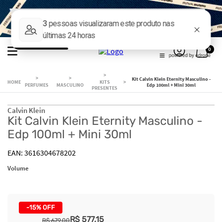
0
Kit Calvin Klein Eternity Masculino -
KITS
PERFUMES
MASCULINO
Edp 100ml + Mini 30ml
PRESENTES
Calvin Klein
Kit Calvin Klein Eternity Masculino -
Edp 100ml + Mini 30ml
3616304678202
Volume
-
15%
OFF
R$
577
,
15
R$
679
,
00