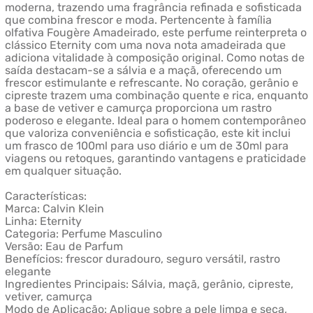
moderna, trazendo uma fragrância refinada e sofisticada
que combina frescor e moda. Pertencente à família
olfativa Fougère Amadeirado, este perfume reinterpreta o
clássico Eternity com uma nova nota amadeirada que
adiciona vitalidade à composição original. Como notas de
saída destacam-se a sálvia e a maçã, oferecendo um
frescor estimulante e refrescante. No coração, gerânio e
cipreste trazem uma combinação quente e rica, enquanto
a base de vetiver e camurça proporciona um rastro
poderoso e elegante. Ideal para o homem contemporâneo
que valoriza conveniência e sofisticação, este kit inclui
um frasco de 100ml para uso diário e um de 30ml para
viagens ou retoques, garantindo vantagens e praticidade
em qualquer situação.
Características:
Marca: Calvin Klein
Linha: Eternity
Categoria: Perfume Masculino
Versão: Eau de Parfum
Benefícios: frescor duradouro, seguro versátil, rastro
elegante
Ingredientes Principais: Sálvia, maçã, gerânio, cipreste,
vetiver, camurça
Modo de Aplicação: Aplique sobre a pele limpa e seca,