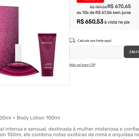
R$
670
,
65
R$
789
,
00
ou
10
x de
R$
67
,
06
sem juros
R$
650
,
53
à vista no pix
Não sei meu CEP
100ml + Body Lotion 100ml
oral intensa e sensual, destinada à mulher misteriosa e conf
on 100ml, ele combina notas exóticas de romã e orquídea n