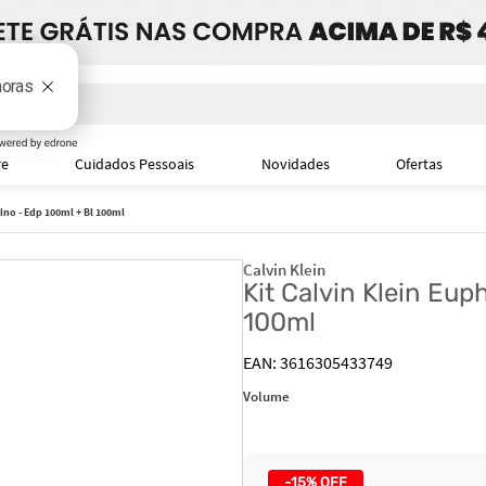
i
re
Cuidados Pessoais
Novidades
Ofertas
ino - Edp 100ml + Bl 100ml
Calvin Klein
Kit Calvin Klein Eup
100ml
3616305433749
Volume
-
15%
OFF