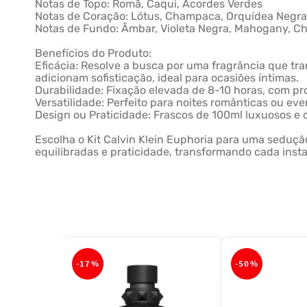
Notas de Topo: Romã, Caqui, Acordes Verdes
Notas de Coração: Lótus, Champaca, Orquídea Negr
Notas de Fundo: Âmbar, Violeta Negra, Mahogany, Cha
Benefícios do Produto:
Eficácia: Resolve a busca por uma fragrância que tr
adicionam sofisticação, ideal para ocasiões íntimas.
Durabilidade: Fixação elevada de 8-10 horas, com pro
Versatilidade: Perfeito para noites românticas ou eve
Design ou Praticidade: Frascos de 100ml luxuosos e 
Escolha o Kit Calvin Klein Euphoria para uma sedução
equilibradas e praticidade, transformando cada inst
-
17%
-
50%