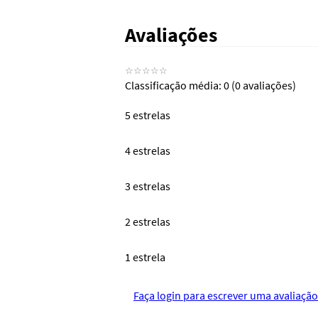
Avaliações
☆
☆
☆
☆
☆
Classificação média: 0
(0 avaliações)
5 estrelas
4 estrelas
3 estrelas
2 estrelas
1 estrela
Faça login para escrever uma avaliação