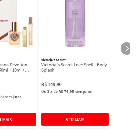
Victoria's Secret
bbana Devotion
Victoria's Secret Love Spell - Body
50ml + 10ml +
Splash
R$
149
,
90
Ou
2
x
de
R$ 74,95
sem juros
90
sem juros