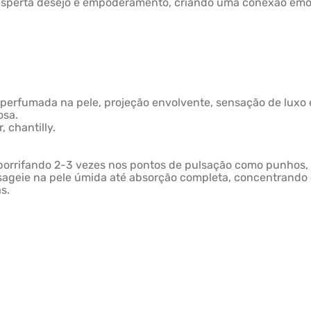
sperta desejo e empoderamento, criando uma conexão emoc
perfumada na pele, projeção envolvente, sensação de luxo e
osa.
 chantilly.
 borrifando 2-3 vezes nos pontos de pulsação como punhos, 
sageie na pele úmida até absorção completa, concentrando
s.