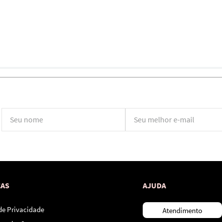
*Ao concluir você aceitará nossos
termos de uso
e
política de privacidade.
CAS
AJUDA
 de Privacidade
Atendimento