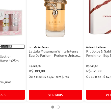
MININOS
Lattafa Perfumes
Dolce & Gabbana
Lattafa Musamam White Intense
Kit Dolce & Ga
Eau De Parfum - Perfume Unissex
Feminino - Edp 
llection
100ml
Máscara 3ml
rfume 4x25ml
R$
649
,
00
R$
949
,
00
R$
389
,
00
R$
629
,
00
Ou
7
x
de
R$ 55,57
sem juros
Ou
10
x
de
R$ 62,
em juros