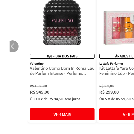
8/8 - DIA DOS PAIS
ÁRABES FE
Valentino
Lattafa Perfumes
Valentino Uomo Born In Roma Eau
Kit Lattafa Yara Co
de Parfum Intense - Perfume
Feminino Edp - Pe
Masculino
R$
1
.
139
,
00
R$
599
,
00
R$
945
,
00
R$
299
,
00
Ou
10
x
de
R$ 94,50
sem juros
Ou
5
x
de
R$ 59,80
s