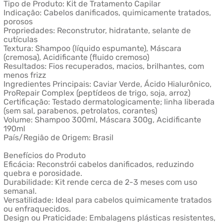
Tipo de Produto: Kit de Tratamento Capilar
Indicação: Cabelos danificados, quimicamente tratados,
porosos
Propriedades: Reconstrutor, hidratante, selante de
cutículas
Textura: Shampoo (líquido espumante), Máscara
(cremosa), Acidificante (fluido cremoso)
Resultados: Fios recuperados, macios, brilhantes, com
menos frizz
Ingredientes Principais: Caviar Verde, Ácido Hialurônico,
ProRepair Complex (peptídeos de trigo, soja, arroz)
Certificação: Testado dermatologicamente; linha liberada
(sem sal, parabenos, petrolatos, corantes)
Volume: Shampoo 300ml, Máscara 300g, Acidificante
190ml
País/Região de Origem: Brasil
Benefícios do Produto
Eficácia: Reconstrói cabelos danificados, reduzindo
quebra e porosidade.
Durabilidade: Kit rende cerca de 2-3 meses com uso
semanal.
Versatilidade: Ideal para cabelos quimicamente tratados
ou enfraquecidos.
Design ou Praticidade: Embalagens plásticas resistentes,