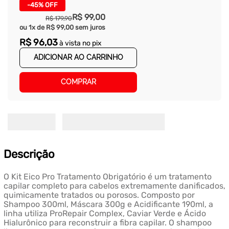
-
45%
OFF
R$
99
,
00
R$
179
,
90
ou
1
x de
R$
99
,
00
sem juros
R$
96
,
03
à vista no pix
ADICIONAR AO CARRINHO
COMPRAR
Descrição
O Kit Eico Pro Tratamento Obrigatório é um tratamento
capilar completo para cabelos extremamente danificados,
quimicamente tratados ou porosos. Composto por
Shampoo 300ml, Máscara 300g e Acidificante 190ml, a
linha utiliza ProRepair Complex, Caviar Verde e Ácido
Hialurônico para reconstruir a fibra capilar. O shampoo