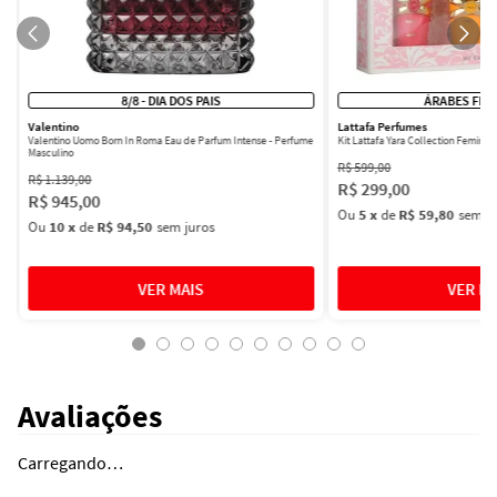
8/8 - DIA DOS PAIS
ÁRABES FEM
Valentino
Lattafa Perfumes
Valentino Uomo Born In Roma Eau de Parfum Intense - Perfume
Kit Lattafa Yara Collection Femini
Masculino
R$
599
,
00
R$
1
.
139
,
00
R$
299
,
00
R$
945
,
00
Ou
5
x
de
R$ 59,80
sem ju
Ou
10
x
de
R$ 94,50
sem juros
Avaliações
Carregando…