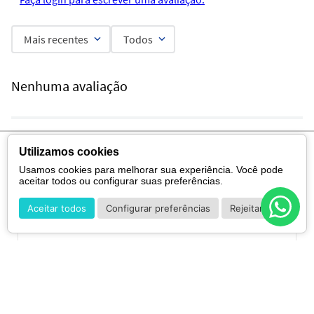
Mais recentes
Todos
Nenhuma avaliação
Cadastre-se para receber nossas promoções e
Utilizamos cookies
novidades.
Usamos cookies para melhorar sua experiência. Você pode
aceitar todos ou configurar suas preferências.
Aceitar todos
Configurar preferências
Rejeitar
CADASTRAR
*Ao concluir você aceitará nossos
termos de uso
e
política de privacidade.