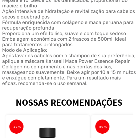
Repara e fortalece os fios danificados, proporcionando
maciez e brilho
Ação intensiva de hidratação e revitalização para cabelos
secos e quebradiços
Fórmula enriquecida com colágeno e maca peruana para
recuperação profunda
Proporciona um efeito liso, suave e com toque sedoso
Embalagem econômica com 2 frascos de 500ml, ideal
para tratamentos prolongados
Modo de Aplicação:
Após lavar os cabelos com o shampoo de sua preferência,
aplique a máscara Karseell Maca Power Essence Repair
Collagen no comprimento e nas pontas dos fios,
massageando suavemente. Deixe agir por 10 a 15 minutos
e enxágue completamente. Para um resultado mais
eficaz, recomenda-se o uso semanal.
NOSSAS RECOMENDAÇÕES
-
17%
-
50%