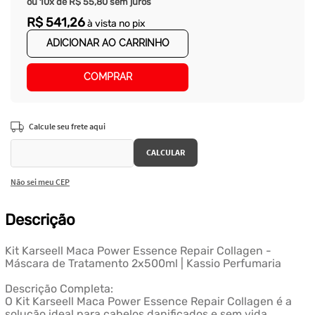
ou
10
x de
R$
55
,
80
sem juros
R$
541
,
26
à vista no pix
ADICIONAR AO CARRINHO
COMPRAR
Não sei meu CEP
Descrição
Kit Karseell Maca Power Essence Repair Collagen -
Máscara de Tratamento 2x500ml | Kassio Perfumaria
Descrição Completa:
O Kit Karseell Maca Power Essence Repair Collagen é a
solução ideal para cabelos danificados e sem vida.