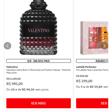
8/8 - DIA DOS PAIS
ÁRABES FEM
Valentino
Lattafa Perfumes
Valentino Uomo Born In Roma Eau de Parfum Intense - Perfume
Kit Lattafa Yara Collection Femini
Masculino
R$
599
,
00
R$
1
.
139
,
00
R$
299
,
00
R$
945
,
00
Ou
5
x
de
R$ 59,80
sem ju
Ou
10
x
de
R$ 94,50
sem juros