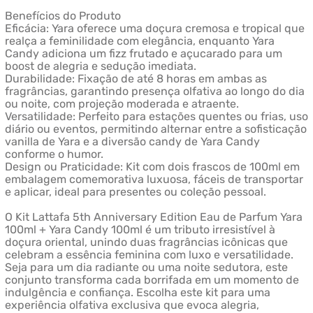
Benefícios do Produto
Eficácia: Yara oferece uma doçura cremosa e tropical que
realça a feminilidade com elegância, enquanto Yara
Candy adiciona um fizz frutado e açucarado para um
boost de alegria e sedução imediata.
Durabilidade: Fixação de até 8 horas em ambas as
fragrâncias, garantindo presença olfativa ao longo do dia
ou noite, com projeção moderada e atraente.
Versatilidade: Perfeito para estações quentes ou frias, uso
diário ou eventos, permitindo alternar entre a sofisticação
vanilla de Yara e a diversão candy de Yara Candy
conforme o humor.
Design ou Praticidade: Kit com dois frascos de 100ml em
embalagem comemorativa luxuosa, fáceis de transportar
e aplicar, ideal para presentes ou coleção pessoal.
O Kit Lattafa 5th Anniversary Edition Eau de Parfum Yara
100ml + Yara Candy 100ml é um tributo irresistível à
doçura oriental, unindo duas fragrâncias icônicas que
celebram a essência feminina com luxo e versatilidade.
Seja para um dia radiante ou uma noite sedutora, este
conjunto transforma cada borrifada em um momento de
indulgência e confiança. Escolha este kit para uma
experiência olfativa exclusiva que evoca alegria,