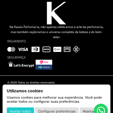
Na Kassio Perfumaria, não apenas celebramos a arte da perfumaria,
mas também exploramos o universo completo da beleza e do bem-
estar.
PAGAMENTO
SEGURANÇA
© 2024 Todos os direitos reservados.
KASSIO MOREIRA GRANADO LTDA | CNPJ: 11.647.490/0001-39
Rua Tapajós n° 481- Edifício B&B Business - 7° Andar - Vila Brasília -
Utilizamos cookies
Goiânia - GO
Usamos cookies para melhorar sua experiência. Você pode
aceitar todos ou configurar suas preferências.
POWERED BY
DEVELOPED BY
Aceitar todos
Configurar preferências
Rejeitar