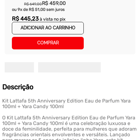
R$
459
,
00
R$
649
,
00
ou
9
x de
R$
51
,
00
sem juros
R$
445
,
23
à vista no pix
ADICIONAR AO CARRINHO
COMPRAR
Descrição
Kit Lattafa 5th Anniversary Edition Eau de Parfum Yara
100ml + Yara Candy 100ml
O Kit Lattafa 5th Anniversary Edition Eau de Parfum Yara
100ml + Yara Candy 100ml é uma celebração luxuosa e
doce da feminilidade, perfeita para mulheres que adoram
fragrâncias orientais envolventes e versáteis. Lançado