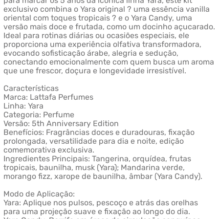
para marcar os 5 anos da icônica linha Yara, este kit
exclusivo combina o Yara original ? uma essência vanilla
oriental com toques tropicais ? e o Yara Candy, uma
versão mais doce e frutada, como um docinho açucarado.
Ideal para rotinas diárias ou ocasiões especiais, ele
proporciona uma experiência olfativa transformadora,
evocando sofisticação árabe, alegria e sedução,
conectando emocionalmente com quem busca um aroma
que une frescor, doçura e longevidade irresistível.
Características
Marca: Lattafa Perfumes
Linha: Yara
Categoria: Perfume
Versão: 5th Anniversary Edition
Benefícios: Fragrâncias doces e duradouras, fixação
prolongada, versatilidade para dia e noite, edição
comemorativa exclusiva.
Ingredientes Principais: Tangerina, orquídea, frutas
tropicais, baunilha, musk (Yara); Mandarina verde,
morango fizz, xarope de baunilha, âmbar (Yara Candy).
Modo de Aplicação:
Yara: Aplique nos pulsos, pescoço e atrás das orelhas
para uma projeção suave e fixação ao longo do dia.