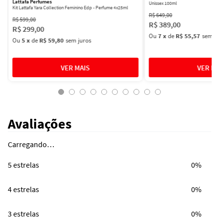
Lattafa Perfumes
Unissex 100ml
Kit Lattafa Yara Collection Feminino Edp - Perfume 4x25ml
R$
649
,
00
R$
599
,
00
R$
389
,
00
R$
299
,
00
Ou
7
x
de
R$ 55,57
sem ju
Ou
5
x
de
R$ 59,80
sem juros
Avaliações
Carregando…
5 estrelas
0%
4 estrelas
0%
3 estrelas
0%