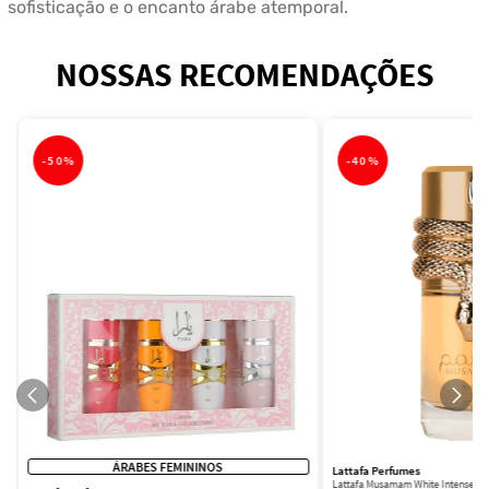
sofisticação e o encanto árabe atemporal.
NOSSAS RECOMENDAÇÕES
-
50%
-
40%
ÁRABES FEMININOS
Lattafa Perfumes
Lattafa Musamam White Intense Ea