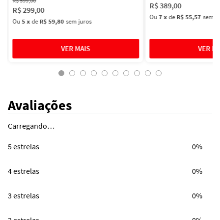
R$
599
,
00
R$
389
,
00
R$
299
,
00
Ou
7
x
de
R$ 55,57
sem ju
Ou
5
x
de
R$ 59,80
sem juros
Avaliações
Carregando…
5 estrelas
0%
4 estrelas
0%
3 estrelas
0%
2 estrelas
0%