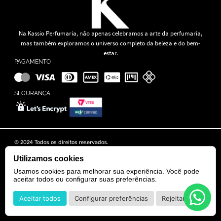
Na Kassio Perfumaria, não apenas celebramos a arte da perfumaria,
mas também exploramos o universo completo da beleza e do bem-
estar.
PAGAMENTO
SEGURANÇA
© 2024 Todos os direitos reservados.
KASSIO MOREIRA GRANADO LTDA | CNPJ: 11.647.490/0001-39
Rua Tapajós n° 481- Edifício B&B Business - 7° Andar - Vila Brasília -
Utilizamos cookies
Goiânia - GO
Usamos cookies para melhorar sua experiência. Você pode
aceitar todos ou configurar suas preferências.
POWERED BY
DEVELOPED BY
Aceitar todos
Configurar preferências
Rejeitar