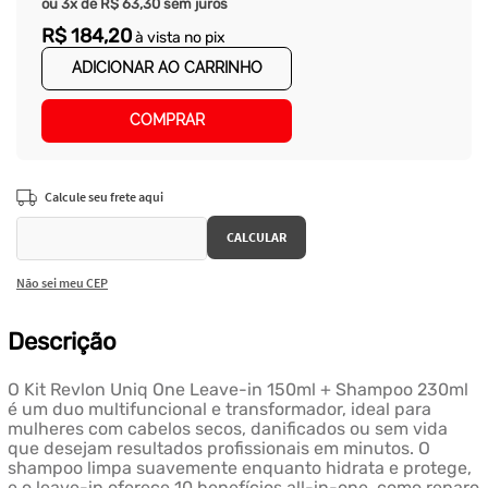
ou
3
x de
R$
63
,
30
sem juros
R$
184
,
20
à vista no pix
ADICIONAR AO CARRINHO
COMPRAR
Não sei meu CEP
Descrição
O Kit Revlon Uniq One Leave-in 150ml + Shampoo 230ml
é um duo multifuncional e transformador, ideal para
mulheres com cabelos secos, danificados ou sem vida
que desejam resultados profissionais em minutos. O
shampoo limpa suavemente enquanto hidrata e protege,
e o leave-in oferece 10 benefícios all-in-one, como reparo