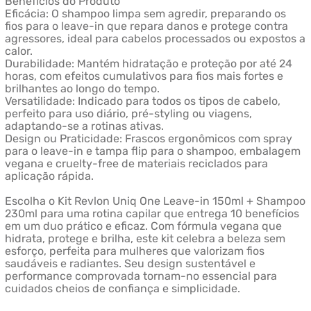
Benefícios do Produto
Eficácia: O shampoo limpa sem agredir, preparando os
fios para o leave-in que repara danos e protege contra
agressores, ideal para cabelos processados ou expostos a
calor.
Durabilidade: Mantém hidratação e proteção por até 24
horas, com efeitos cumulativos para fios mais fortes e
brilhantes ao longo do tempo.
Versatilidade: Indicado para todos os tipos de cabelo,
perfeito para uso diário, pré-styling ou viagens,
adaptando-se a rotinas ativas.
Design ou Praticidade: Frascos ergonômicos com spray
para o leave-in e tampa flip para o shampoo, embalagem
vegana e cruelty-free de materiais reciclados para
aplicação rápida.
Escolha o Kit Revlon Uniq One Leave-in 150ml + Shampoo
230ml para uma rotina capilar que entrega 10 benefícios
em um duo prático e eficaz. Com fórmula vegana que
hidrata, protege e brilha, este kit celebra a beleza sem
esforço, perfeita para mulheres que valorizam fios
saudáveis e radiantes. Seu design sustentável e
performance comprovada tornam-no essencial para
cuidados cheios de confiança e simplicidade.