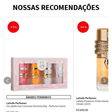
NOSSAS RECOMENDAÇÕES
-
50%
-
40%
ÁRABES FEMININOS
Lattafa Perfumes
Lattafa Musamam White Intense Ea
Lattafa Perfumes
Unissex 100ml
Kit Lattafa Yara Collection Feminino Edp - Perfume 4x25ml
R$
649
,
00