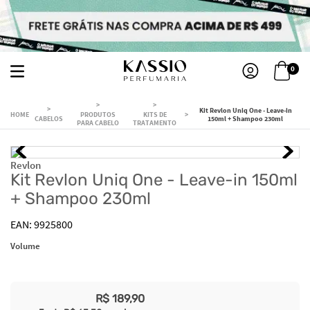
0
Kit Revlon Uniq One - Leave-in
PRODUTOS
KITS DE
CABELOS
150ml + Shampoo 230ml
PARA CABELO
TRATAMENTO
Revlon
Kit Revlon Uniq One - Leave-in 150ml
+ Shampoo 230ml
9925800
Volume
R$
189
,
90