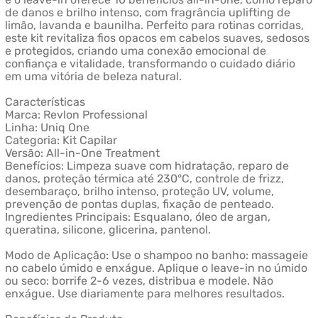
de danos e brilho intenso, com fragrância uplifting de
limão, lavanda e baunilha. Perfeito para rotinas corridas,
este kit revitaliza fios opacos em cabelos suaves, sedosos
e protegidos, criando uma conexão emocional de
confiança e vitalidade, transformando o cuidado diário
em uma vitória de beleza natural.
Características
Marca: Revlon Professional
Linha: Uniq One
Categoria: Kit Capilar
Versão: All-in-One Treatment
Benefícios: Limpeza suave com hidratação, reparo de
danos, proteção térmica até 230°C, controle de frizz,
desembaraço, brilho intenso, proteção UV, volume,
prevenção de pontas duplas, fixação de penteado.
Ingredientes Principais: Esqualano, óleo de argan,
queratina, silicone, glicerina, pantenol.
Modo de Aplicação: Use o shampoo no banho: massageie
no cabelo úmido e enxágue. Aplique o leave-in no úmido
ou seco: borrife 2-6 vezes, distribua e modele. Não
enxágue. Use diariamente para melhores resultados.